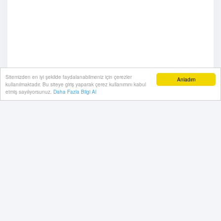
Sitemizden en iyi şekilde faydalanabilmeniz için çerezler
Anladım
kullanılmaktadır. Bu siteye giriş yaparak çerez kullanımını kabul
etmiş sayılıyorsunuz.
Daha Fazla Bilgi Al