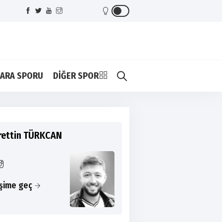
ARA SPORU
DİĞER SPOR
rettin TÜRKCAN
işime geç