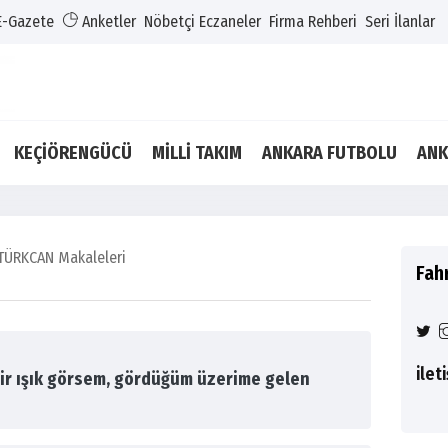
E-Gazete
Anketler
Nöbetçi Eczaneler
Firma Rehberi
Seri İlanlar
KEÇİÖRENGÜCÜ
MİLLİ TAKIM
ANKARA FUTBOLU
ANK
TÜRKCAN Makaleleri
Fah
ilet
ir ışık görsem, gördüğüm üzerime gelen