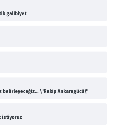
ik galibiyet
biz belirleyeceğiz… \"Rakip Ankaragücü\"
 istiyoruz