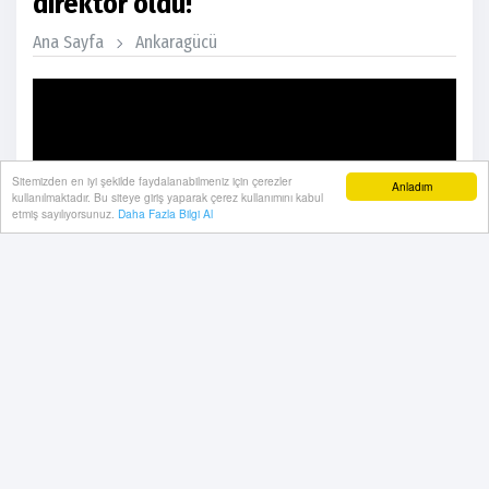
direktör oldu!
Ana Sayfa
Ankaragücü
Sitemizden en iyi şekilde faydalanabilmeniz için çerezler
Anladım
kullanılmaktadır. Bu siteye giriş yaparak çerez kullanımını kabul
etmiş sayılıyorsunuz.
Daha Fazla Bilgi Al
11 Mayıs, 2026, Pazartesi 09:09
Ankaragücü’nün unutulmaz isimlerinden Erdem