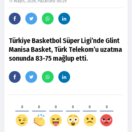
11 Mayıs, 2026, Pazartesi 00:29
Türkiye Basketbol Süper Ligi’nde Glint
Manisa Basket, Türk Telekom’u uzatma
sonunda 83-75 mağlup etti.
0
0
0
0
0
0