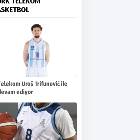
ÜRK TELEKOM
ASKETBOL
Telekom Uroš Trifunović ile
devam ediyor