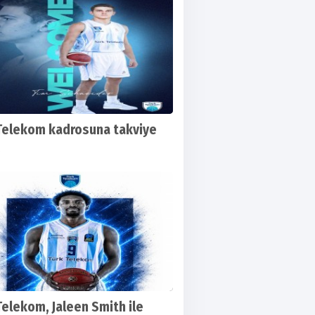
Telekom kadrosuna takviye
.
Grup'ya yer alacakolan Ankaraspor ilk ha
smanda Şanlıurfaspor ile karşılaşacak
Telekom, Jaleen Smith ile