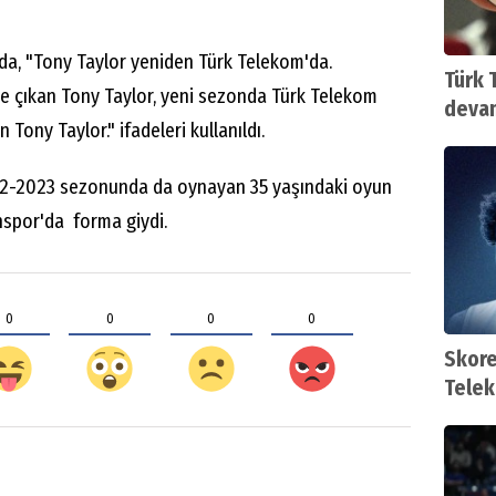
da, "Tony Taylor yeniden Türk Telekom'da.
Türk 
öne çıkan Tony Taylor, yeni sezonda Türk Telekom
devam
 Tony Taylor." ifadeleri kullanıldı.
22-2023 sezonunda da oynayan 35 yaşındaki oyun
nspor'da forma giydi.
0
0
0
0
Skore
Telek