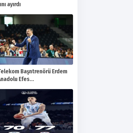
ını ayırdı
Telekom Başntrenörü Erdem
Anadolu Efes
ın ardından konuştu...