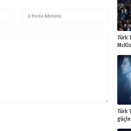
Türk 
McKis
Türk 
güçlen