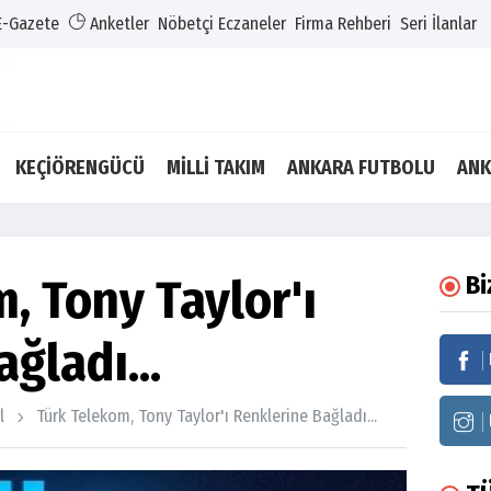
E-Gazete
Anketler
Nöbetçi Eczaneler
Firma Rehberi
Seri İlanlar
KEÇİÖRENGÜCÜ
MİLLİ TAKIM
ANKARA FUTBOLU
ANK
, Tony Taylor'ı
Bi
ğladı...
l
Türk Telekom, Tony Taylor'ı Renklerine Bağladı...