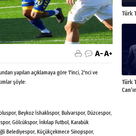
Türk 
ndan yapılan açıklamaya göre 1'inci, 2'nci ve
kımlar şöyle:
Türk 
Can’ı
uspor, Beykoz İshaklıspor, Bulvarspor, Düzcespor,
spor, Gölcükspor, İnkılap Futbol, Karabük
ğli Belediyespor, Küçükçekmece Sinopspor,