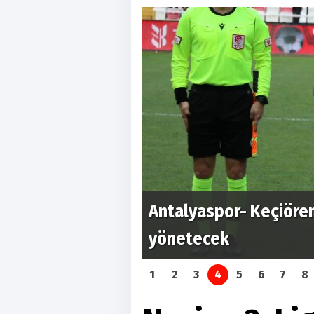
Antalyaspor- Keçiöre
 yaşandı...
yönetecek
1
2
3
4
5
6
7
8