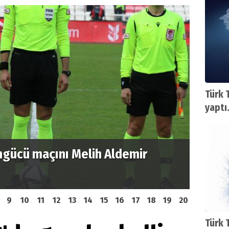
Türk 
yaptı
ngücü maçını Melih Aldemir
Beyaz 
depla
9
10
11
12
13
14
15
16
17
18
19
20
Türk 