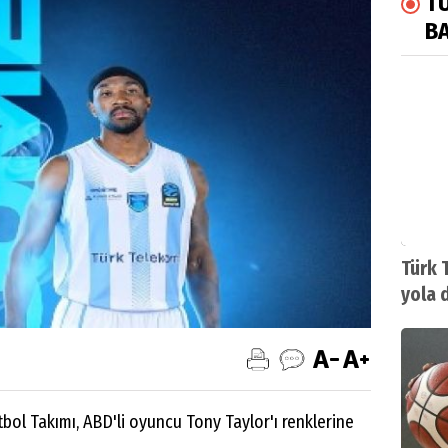
T
B
Türk 
yola 
ol Takımı, ABD'li oyuncu Tony Taylor'ı renklerine