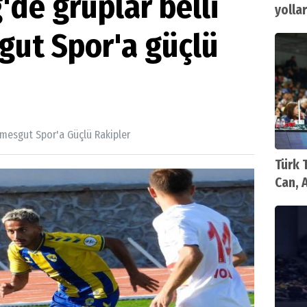
'de gruplar belli
yollar
gut Spor'a güçlü
timesgut Spor'a Güçlü Rakipler
Türk 
Can, 
maçın