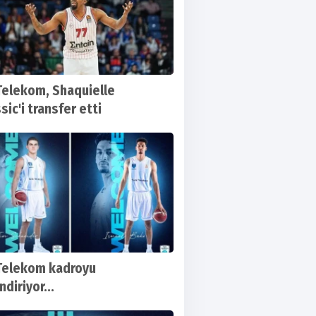
Telekom, Shaquielle
sic'i transfer etti
Telekom kadroyu
diriyor...