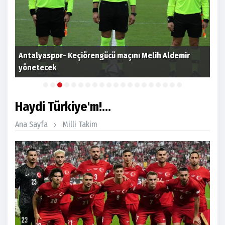
Antalyaspor- Keçiörengücü maçını Melih Aldemir
Bey
yönetecek
dep
Haydi Türkiye'm!...
Ana Sayfa
Milli Takim