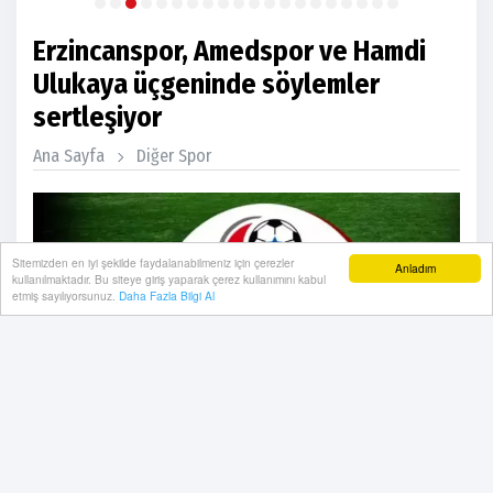
Erzincanspor, Amedspor ve Hamdi
Ulukaya üçgeninde söylemler
sertleşiyor
Ana Sayfa
Diğer Spor
Sitemizden en iyi şekilde faydalanabilmeniz için çerezler
Anladım
kullanılmaktadır. Bu siteye giriş yaparak çerez kullanımını kabul
etmiş sayılıyorsunuz.
Daha Fazla Bilgi Al
07 Temmuz, 2026, Salı 17:34