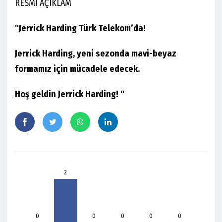
RESMİ AÇIKLAM
"Jerrick Harding Türk Telekom’da!
Jerrick Harding, yeni sezonda mavi-beyaz
formamız için mücadele edecek.
Hoş geldin Jerrick Harding! "
2
0
0
0
0
0