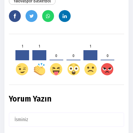
Yalovaspor Basketbol
1
1
1
0
0
0
Yorum Yazın