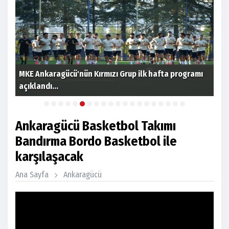
MKE Ankaragücü'nün Kırmızı Grup ilk hafta programı
açıklandı...
Gen
Ankaragücü Basketbol Takımı
Bandırma Bordo Basketbol ile
karşılaşacak
Ana Sayfa
Ankaragücü