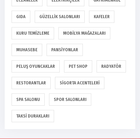
ECZANELER
ELEKTRIKÇILER
GAYRIMENKUL
GIDA
GÜZELLIK SALONLARI
KAFELER
KURU TEMIZLEME
MOBILYA MAĞAZALARI
MUHASEBE
PANSIYONLAR
PELUŞ OYUNCAKLAR
PET SHOP
RADYATÖR
RESTORANTLAR
SIGORTA ACENTELERI
SPA SALONU
SPOR SALONLARI
TAKSI DURAKLARI