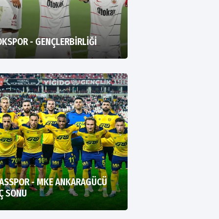
KSPOR - GENÇLERBİRLİĞİ
VASSPOR - MKE ANKARAGÜCÜ
Ç SONU