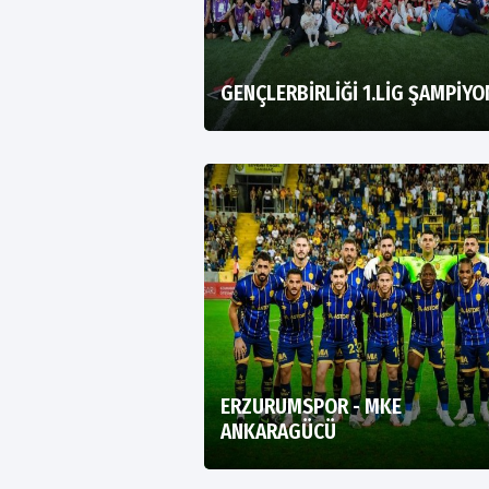
GENÇLERBİRLİĞİ 1.LİG ŞAMPİY
ERZURUMSPOR - MKE
ANKARAGÜCÜ