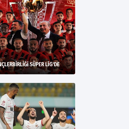
ÇLERBİRLİĞİ SÜPER LİG'DE