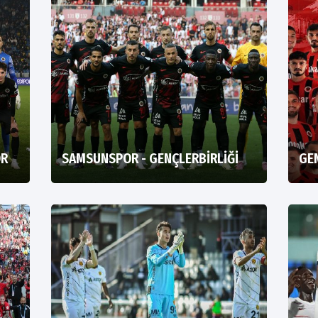
OR
SAMSUNSPOR - GENÇLERBİRLİĞİ
GEN