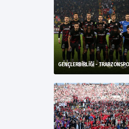
GENÇLERBİRLİĞİ - TRABZONSP