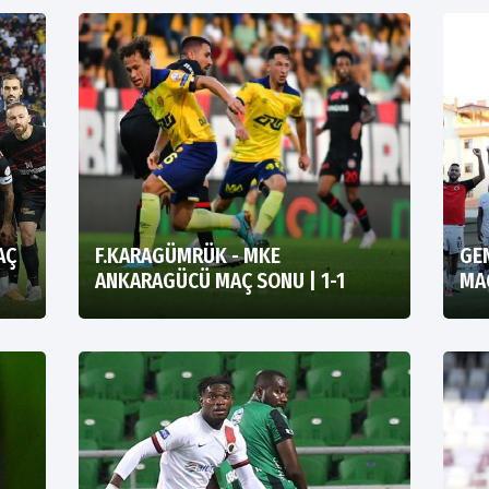
AÇ
F.KARAGÜMRÜK - MKE
GE
ANKARAGÜCÜ MAÇ SONU | 1-1
MAÇ