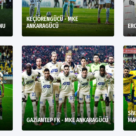
KEÇİÖRENGÜCÜ - MKE
ONU
ANKARAGÜCÜ
ERO
Sİ
GAZİANTEP FK - MKE ANKARAGÜCÜ
MA