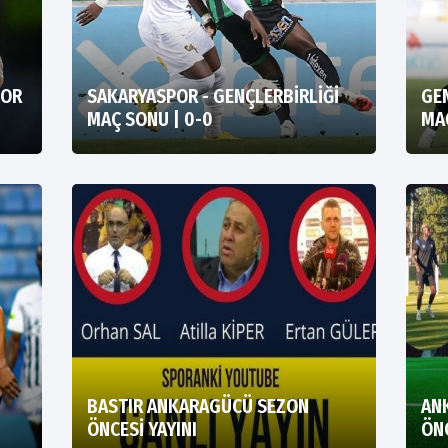
POR
SAKARYASPOR - GENÇLERBİRLİĞİ
GE
MAÇ SONU | 0-0
MAÇ
BASTIR ANKARAGÜCÜ SEZON
AN
ÖNCESİ YAYINI
ÖN