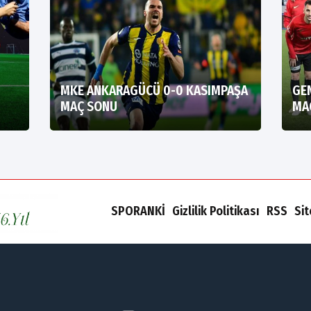
MKE ANKARAGÜCÜ 0-0 KASIMPAŞA
GE
MAÇ SONU
MA
SPORANKİ
Gizlilik Politikası
RSS
Si