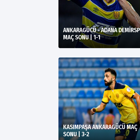
ANKARAGÜCÜ - ADANA DEMİRS
MAÇ SONU | 1-1
KASIMPAŞA ANKARAGÜCÜ MAÇ
SONU | 3-2