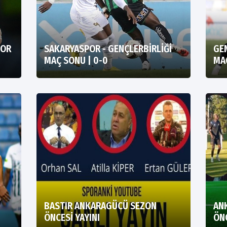
POR
SAKARYASPOR - GENÇLERBİRLİĞİ
GE
MAÇ SONU | 0-0
MAÇ
BASTIR ANKARAGÜCÜ SEZON
AN
ÖNCESİ YAYINI
ÖN