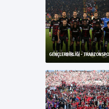
GENÇLERBİRLİĞİ - TRABZONSP