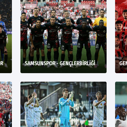
OR
SAMSUNSPOR - GENÇLERBİRLİĞİ
GEN