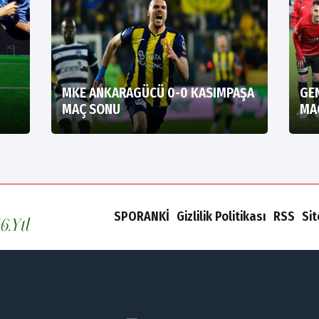
MKE ANKARAGÜCÜ 0-0 KASIMPAŞA
GE
MAÇ SONU
MA
SPORANKİ
Gizlilik Politikası
RSS
Si