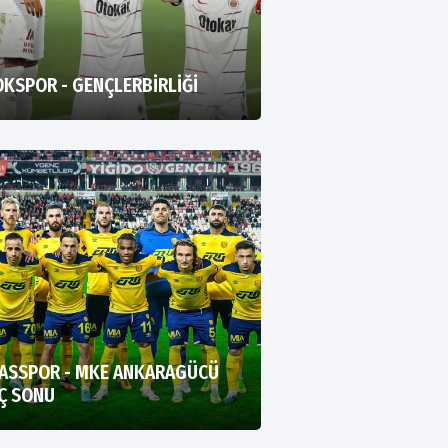
KSPOR - GENÇLERBİRLİĞİ
VASSPOR - MKE ANKARAGÜCÜ
Ç SONU