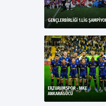
GENÇLERBİRLİĞİ 1.LİG ŞAMPİY
ERZURUMSPOR - MKE
ANKARAGÜCÜ