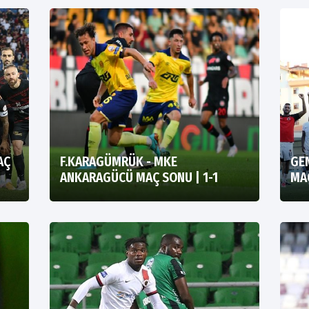
AÇ
F.KARAGÜMRÜK - MKE
GE
ANKARAGÜCÜ MAÇ SONU | 1-1
MAÇ