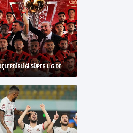
ÇLERBİRLİĞİ SÜPER LİG'DE