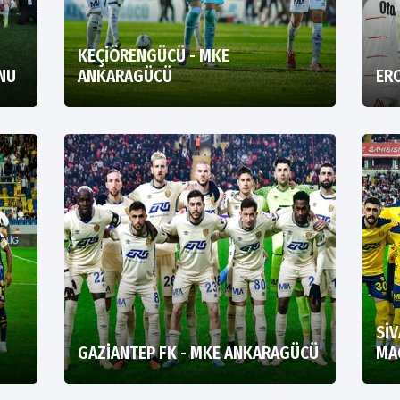
KEÇİÖRENGÜCÜ - MKE
ONU
ANKARAGÜCÜ
ERO
Sİ
GAZİANTEP FK - MKE ANKARAGÜCÜ
MA