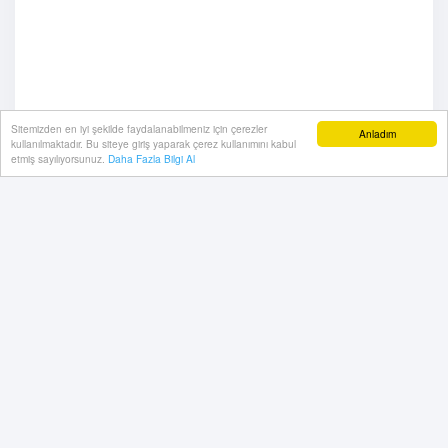
Sitemizden en iyi şekilde faydalanabilmeniz için çerezler
Anladım
kullanılmaktadır. Bu siteye giriş yaparak çerez kullanımını kabul
etmiş sayılıyorsunuz.
Daha Fazla Bilgi Al