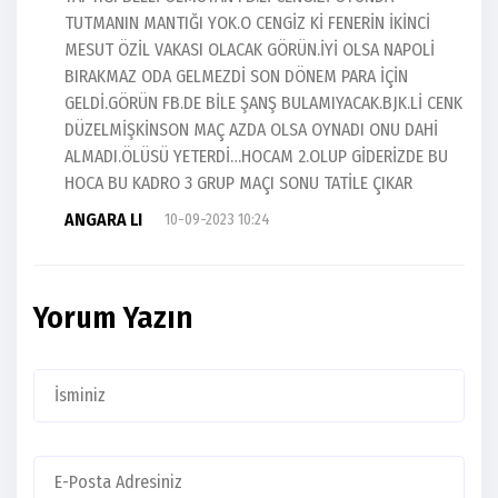
TUTMANIN MANTIĞI YOK.O CENGİZ Kİ FENERİN İKİNCİ
MESUT ÖZİL VAKASI OLACAK GÖRÜN.İYİ OLSA NAPOLİ
BIRAKMAZ ODA GELMEZDİ SON DÖNEM PARA İÇİN
GELDİ.GÖRÜN FB.DE BİLE ŞANŞ BULAMIYACAK.BJK.Lİ CENK
DÜZELMİŞKİNSON MAÇ AZDA OLSA OYNADI ONU DAHİ
ALMADI.ÖLÜSÜ YETERDİ…HOCAM 2.OLUP GİDERİZDE BU
HOCA BU KADRO 3 GRUP MAÇI SONU TATİLE ÇIKAR
ANGARA LI
10-09-2023 10:24
Yorum Yazın