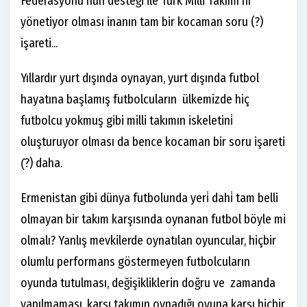
Federasyonu’nun desteği ile Türk Milli Takımı’nı
yönetiyor olması inanın tam bir kocaman soru (?)
işareti...
Yıllardır yurt dışında oynayan, yurt dışında futbol
hayatına başlamış futbolcuların ülkemizde hiç
futbolcu yokmuş gibi milli takımın iskeletini̇
oluşturuyor olması da bence kocaman bir soru işareti
(̇?) daha.
Ermenistan gibi dünya futbolunda yeri̇ dahi̇ tam belli
olmayan bir takım karşısında oynanan futbol böyle mi
olmalı? Yanlış mevkilerde oynatılan oyuncular, hiçbir
olumlu performans göstermeyen futbolcuların
oyunda tutulması, değişikliklerin doğru ve zamanda
yapılmaması, karşı takımın oynadığı oyuna karşı hiçbir