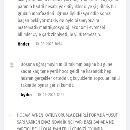
paranın haddi hesabı yok.Büyükler diye şişirilmiş bir
grubun menfaatleri uğruna ligi dizayn edip sonra
başarı bekliyoruz.O iş de öyle olamıyor.Zira
matematik,mantık,sosyoloji,ekonomi evrensel
bilimler.Öyle şark zihniyeti ile yürütemezsin.
önder
10-09-2023 16:14
Boşuna uğraşmayın milli takımın başına bu güne
kadar kaç tane yerli hoca geldi ne kazandık hep
hüsran gerçekler ortada üç büyüklerin topcuları milli
takımda oynar gerisi kumda
Aydın
10-09-2023 12:26
HOCAM AYNEN KATILIYORUM.A.DEMİRLİ FORMDA YUSUF
SARI VARKEN ENAZINDAN İKİNCİ YARI BAŞI SAHADA NE
YAPTIĞI BELLİ OLMUYAN FB.Lİ CENGİZİ OYUNDA