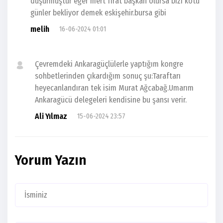
düşürmüştür eğer mert fırat başkan olursa bizi kötü
günler bekliyor demek eskişehir.bursa gibi
melih
16-06-2024 01:01
Çevremdeki Ankaragüçlülerle yaptığım kongre
sohbetlerinden çıkardığım sonuç şu:Taraftarı
heyecanlandıran tek isim Murat Ağcabağ.Umarım
Ankaragücü delegeleri kendisine bu şansı verir.
Ali Yılmaz
15-06-2024 23:57
Yorum Yazın