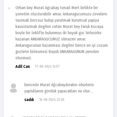
Orhan bey Murat Agcabay Ismail Mert birlikte bir
yonetim olusturabilir amac Ankaragucumuzu zirvelere
tasimak borcsuz kulup yaratmak kurumsal yapiya
kavusturmak degilmi zaten Murat bey Faruk Kocaya
boyle bir teklifte bulunmus iki buyuk guc birlesirke
kazanan ANKARAGUCUMUZ olmazmi amac
Ankaragucunun kazanmasi degilmi bence en iyi cozum
guclerin birlesmesi Buyuk ANKARAGUNUN yeniden
olusmasi.
Adil Can
17-06-2024 12:57
bencede Murat Ağcabay.bırakın öbürlerin
yaptıklarını gördük yapacakları ne olur ...
sadık
16-06-2024 22:30