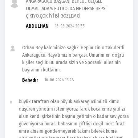
ANGARAGÖÇÜ BAŞGANI BEHLÜL GEÇGEL
OLMALI.ADAM FUTBOLDA NE DERSE HEPSİ
ÇIKIYO.ÇOK İYİ Bİ GÖZLEMCİ.
ABDULHAN
16-06-2024 20:55
Orhan Bey kaleminize sağlık. Hepimizin ortak derdi
Ankaragücü. Hayatımızın parçası. Umarım en doğru
kişiler seçilir. Bu arada sizin ve Sporanki ailesinin
bayramını kutlarım.
Bahadır
16-06-2024 15:28
büyük taraftarı olan büyük ankaragücümüzü küme
düşüren yönetim istemiyoruz faruk koca emre yıldızı
alsın kendi şirketinin başına getirsin o kadar seviyorsa
güveniyorsa burası babasının çiftliği değil mert fırat
emre abisini göndermeyerek takımı bilerek küme