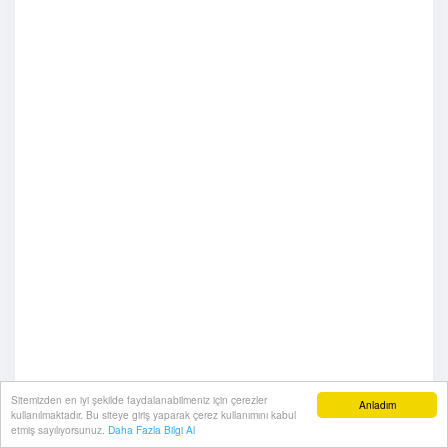
Sitemizden en iyi şekilde faydalanabilmeniz için çerezler
Anladım
kullanılmaktadır. Bu siteye giriş yaparak çerez kullanımını kabul
etmiş sayılıyorsunuz.
Daha Fazla Bilgi Al