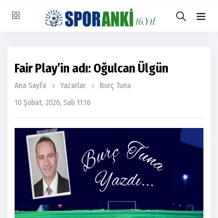
Fair Play’in adı: Oğulcan Ülgün
Ana Sayfa
Yazarlar
Burç Tuna
10 Şubat, 2026, Salı 11:16