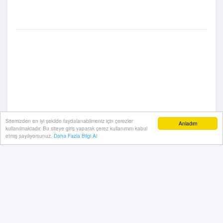
Sitemizden en iyi şekilde faydalanabilmeniz için çerezler
Anladım
kullanılmaktadır. Bu siteye giriş yaparak çerez kullanımını kabul
etmiş sayılıyorsunuz.
Daha Fazla Bilgi Al