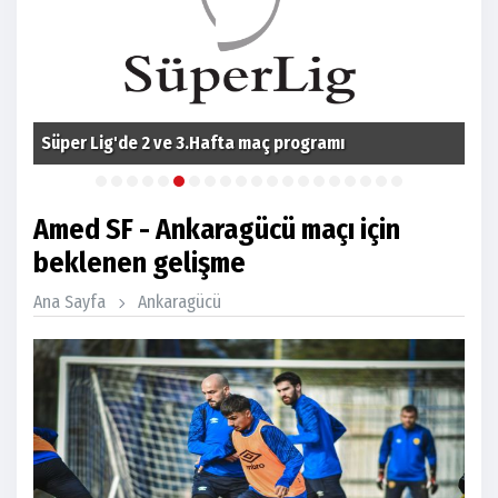
Süper Lig'de 2 ve 3.Hafta maç programı
Fom
Amed SF - Ankaragücü maçı için
beklenen gelişme
Ana Sayfa
Ankaragücü