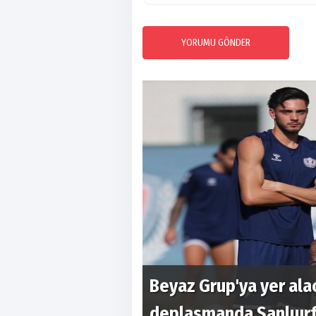
YORUMU GÖNDER
lih Aldemir
Beyaz Grup'ya yer ala
deplasmanda Şanlıurfa