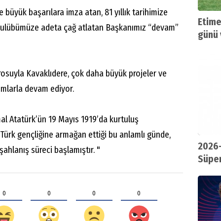
e büyük başarılara imza atan, 81 yıllık tarihimize
Etime
 kulübümüze adeta çağ atlatan Başkanımız “devam”
günü 
rosuyla Kavaklıdere, çok daha büyük projeler ve
ımlarla devam ediyor.
 Atatürk’ün 19 Mayıs 1919’da kurtuluş
 Türk gençliğine armağan ettiği bu anlamlı günde,
2026-
şahlanış süreci başlamıştır. "
Süper
0
0
0
0