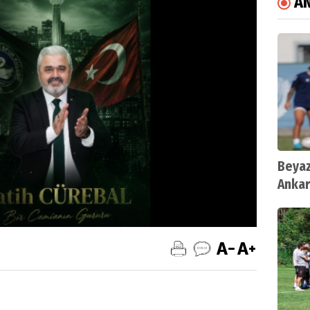
A
Beyaz
Ankar
Şanlı