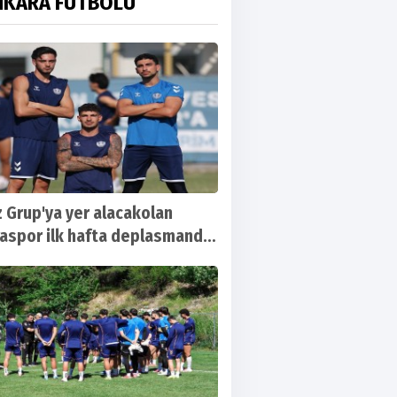
NKARA FUTBOLU
 Grup'ya yer alacakolan
aspor ilk hafta deplasmanda
urfaspor ile karşılaşacak