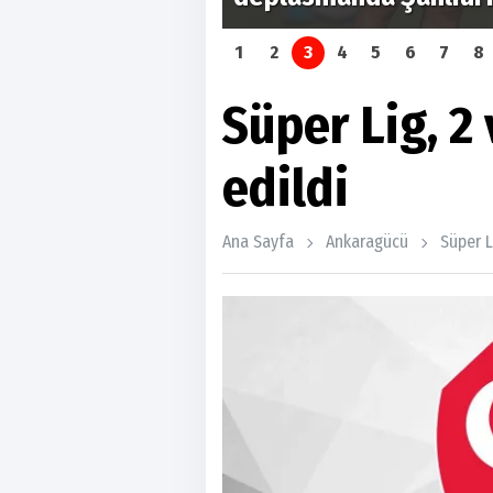
1
2
3
4
5
6
7
8
Süper Lig, 2 
edildi
Ana Sayfa
Ankaragücü
Süper Li