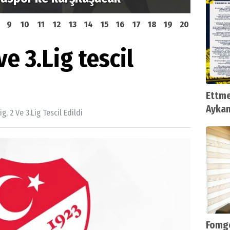
9
10
11
12
13
14
15
16
17
18
19
20
ve 3.Lig tescil
Ettme
Aykan
g, 2 Ve 3.Lig Tescil Edildi
Fomge