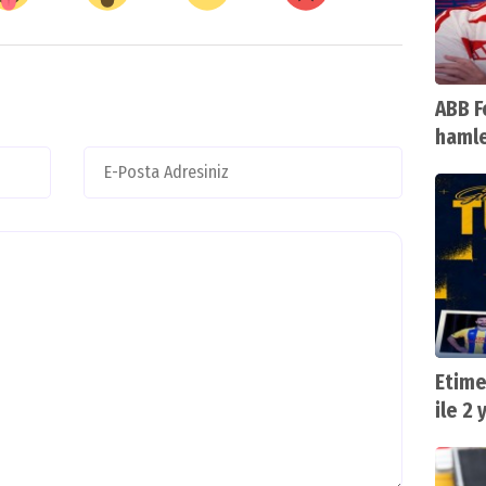
ABB F
hamle
Etime
ile 2 