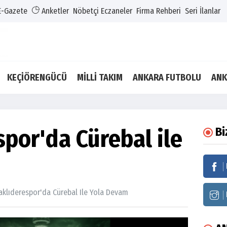
E-Gazete
Anketler
Nöbetçi Eczaneler
Firma Rehberi
Seri İlanlar
KEÇİÖRENGÜCÜ
MİLLİ TAKIM
ANKARA FUTBOLU
ANK
por'da Cürebal ile
Bi
aklıderespor'da Cürebal Ile Yola Devam