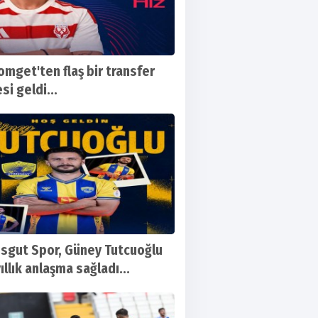
omget'ten flaş bir transfer
si geldi...
sgut Spor, Güney Tutcuoğlu
yıllık anlaşma sağladı...