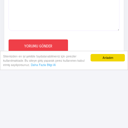
YORUMU GÖNDER
Sitemizden en iyi şekilde faydalanabilmeniz için çerezler
Anladım
kullanılmaktadır. Bu siteye giriş yaparak çerez kullanımını kabul
etmiş sayılıyorsunuz.
Daha Fazla Bilgi Al
SPORANKİ
Gizlilik Politikası
RSS
Sitemap
Sitene Ekle
Arşiv
İletişim