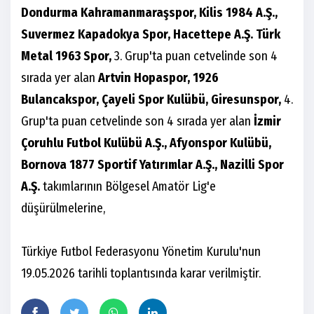
Dondurma Kahramanmaraşspor, Kilis 1984 A.Ş.,
Suvermez Kapadokya Spor, Hacettepe A.Ş. Türk
Metal 1963 Spor,
3. Grup'ta puan cetvelinde son 4
sırada yer alan
Artvin Hopaspor, 1926
Bulancakspor, Çayeli Spor Kulübü, Giresunspor,
4.
Grup'ta puan cetvelinde son 4 sırada yer alan
İzmir
Çoruhlu Futbol Kulübü A.Ş., Afyonspor Kulübü,
Bornova 1877 Sportif Yatırımlar A.Ş., Nazilli Spor
A.Ş.
takımlarının Bölgesel Amatör Lig'e
düşürülmelerine,
Türkiye Futbol Federasyonu Yönetim Kurulu'nun
19.05.2026 tarihli toplantısında karar verilmiştir.