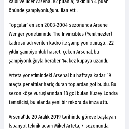
kaldı ve lider Arsenal 82 puanla; rakibinin 4 puan
önünde şampiyonluğunu ilan etti.
Topçular’ en son 2003-2004 sezonunda Arsene
Wenger yönetiminde The Invincibles (Yenilmezler)
kadrosu adı verilen kadro ile şampiyon olmuştu. 22
yıldır şampiyonluk hasreti çeken Arsenal, bu
şampiyonluğuyla beraber 14. kez kupaya uzandı.
Arteta yönetimindeki Arsenal bu haftaya kadar 19
maçta penaltılar hariç duran toplardan gol buldu. Bu
sezon köşe vuruşlarından 18 gol bulan Kuzey Londra
temsilcisi, bu alanda yeni bir rekora da imza attı.
Arsenal’de 20 Aralık 2019 tarihinde göreve başlayan
İspanyol teknik adam Mikel Arteta, 7. sezonunda