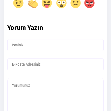
Yorum Yazın