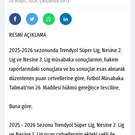
20 Mayıs, 2026, Çarşamba 09:13
RESMİ AÇIKLAMA
2025-2026 sezonunda Trendyol Süper Lig, Nesine 2.
Lig ve Nesine 3. Lig müsabaka sonuçlarının, hakem
raporlarındaki sonuçlara ve bu sonuçlar esas alınarak
düzenlenen puan cetvellerine göre, Futbol Müsabaka
Talimatı'nın 26. Maddesi hükmü gereğince tesciline,
Buna göre;
2025 - 2026 Sezonu Trendyol Süper Lig, Nesine 2. Lig
ve Nesine 3. Lig puan cetvellerinin ekteki şekli ile