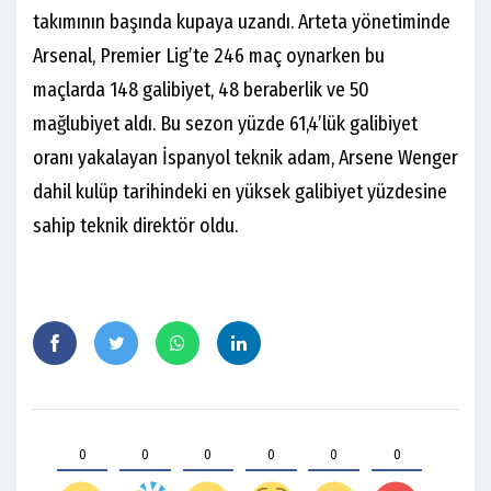
takımının başında kupaya uzandı. Arteta yönetiminde
Arsenal, Premier Lig’te 246 maç oynarken bu
maçlarda 148 galibiyet, 48 beraberlik ve 50
mağlubiyet aldı. Bu sezon yüzde 61,4’lük galibiyet
oranı yakalayan İspanyol teknik adam, Arsene Wenger
dahil kulüp tarihindeki en yüksek galibiyet yüzdesine
sahip teknik direktör oldu.
0
0
0
0
0
0