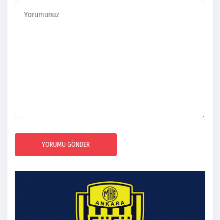
YORUMU GÖNDER