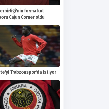
erbirliği'nin forma kol
oru Cajun Corner oldu
te'yi Trabzonspor'da istiyor