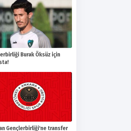
erbirliği Burak Öksüz için
sta!
Koita transfer sürecinde neler oldu, son
dan Gençlerbirliği'ne transfer