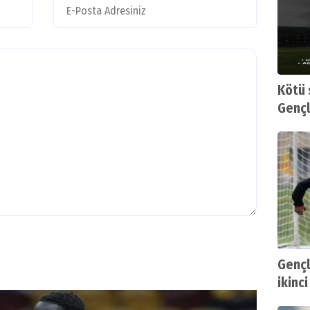
Kötü 
Gençle
kaybe
Gençl
ikinci