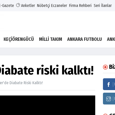
E-Gazete
Anketler
Nöbetçi Eczaneler
Firma Rehberi
Seri İlanlar
KEÇİÖRENGÜCÜ
MİLLİ TAKIM
ANKARA FUTBOLU
ANK
iabate riski kalktı!
Bi
er'de Diabate Riski Kalktı!