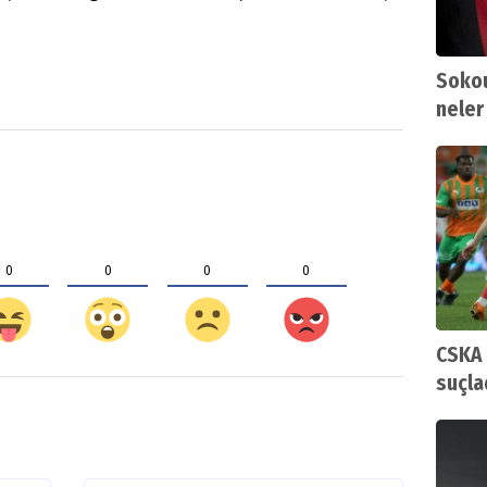
Sokou
neler
0
0
0
0
CSKA 
suçla