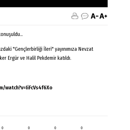
konuşuldu...
daki "Gençlerbirliği İleri" yayınımıza Nevzat
er Ergür ve Halil Pekdemir katıldı.
m/watch?v=IiFcVs4f6Xo
0
0
0
0