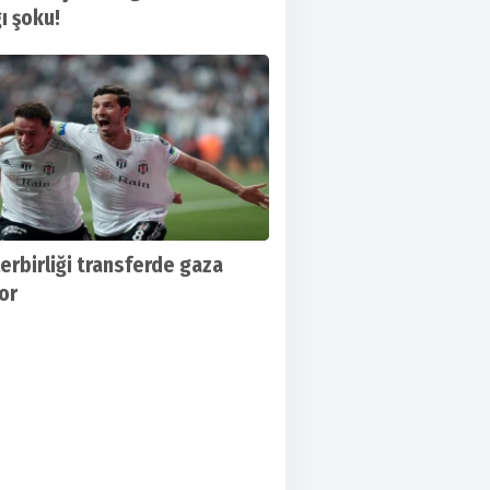
ı şoku!
erbirliği transferde gaza
or