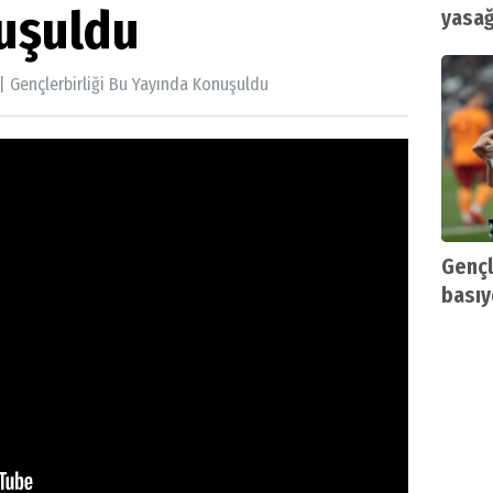
uşuldu
yasağ
| Gençlerbirliği Bu Yayında Konuşuldu
Gençl
basıy