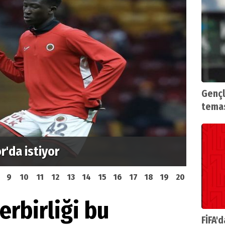
Gençl
tema
lit hakem direktörü olarak
Sokou 
nedir?
9
10
11
12
13
14
15
16
17
18
19
20
erbirliği bu
FİFA'