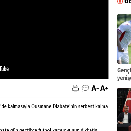
GE
Gençl
yeni
Lig'de kalmasıyla Ousmane Diabate'nin serbest kalma
bate gün geçtikçe futbol kamuoyunun dikkatini