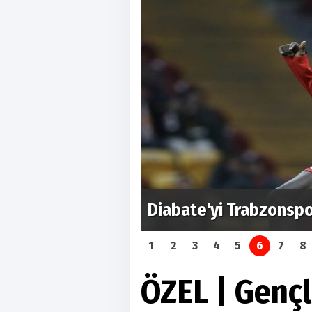
Anthony Taylor, MHK e
görevine başladı
1
2
3
4
5
6
7
8
ÖZEL | Gençl