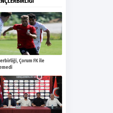
NÇLERBİRLİĞİ
erbirliği, Çorum FK ile
şemedi