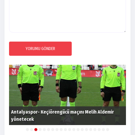
YORUMU GÖNDER
Antalyaspor- Keçiörengücü maçını Melih Aldemir
Bey
yönetecek
dep