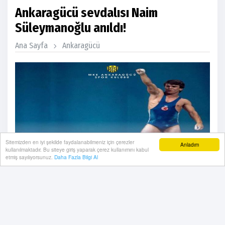
Ankaragücü sevdalısı Naim
Süleymanoğlu anıldı!
Ana Sayfa
Ankaragücü
Sitemizden en iyi şekilde faydalanabilmeniz için çerezler
Anladım
kullanılmaktadır. Bu siteye giriş yaparak çerez kullanımını kabul
etmiş sayılıyorsunuz.
Daha Fazla Bilgi Al
Ankaragücü, Gençlerbirliği, Keçiörengücü, Ankaragücü
Haberleri, Ankara Keçiörengücü Haberleri, Ankaragücü
Kocaelispor, Ankaragücü Maçı, Gençlerbirliği Maçı,
Gençlerbirliği Haberleri her daim dolu dolu