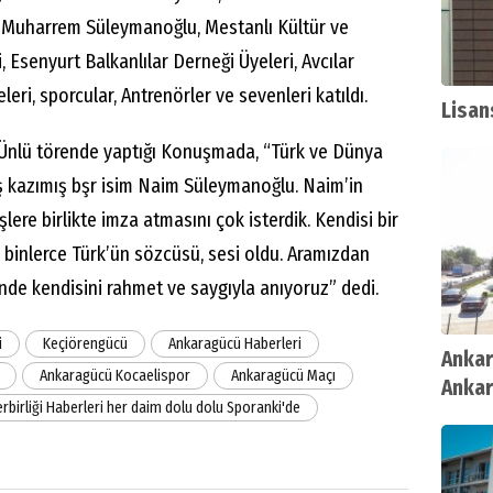
 Muharrem Süleymanoğlu, Mestanlı Kültür ve
 Esenyurt Balkanlılar Derneği Üyeleri, Avcılar
eri, sporcular, Antrenörler ve sevenleri katıldı.
Lisan
Ünlü törende yaptığı Konuşmada, “Türk ve Dünya
 kazımış bşr isim Naim Süleymanoğlu. Naim’in
lere birlikte imza atmasını çok isterdik. Kendisi bir
binlerce Türk’ün sözcüsü, sesi oldu. Aramızdan
ünde kendisini rahmet ve saygıyla anıyoruz” dedi.
i
Keçiörengücü
Ankaragücü Haberleri
Ankar
Ankaragücü Kocaelispor
Ankaragücü Maçı
Ankar
rbirliği Haberleri her daim dolu dolu Sporanki'de