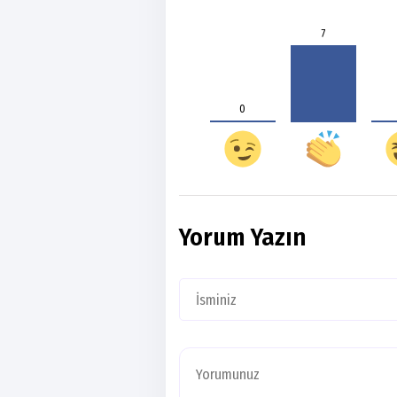
7
0
Yorum Yazın