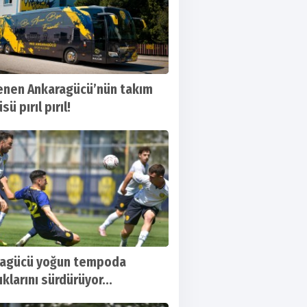
enen Ankaragücü’nün takım
ü pırıl pırıl!
ragücü yoğun tempoda
ıklarını sürdürüyor...