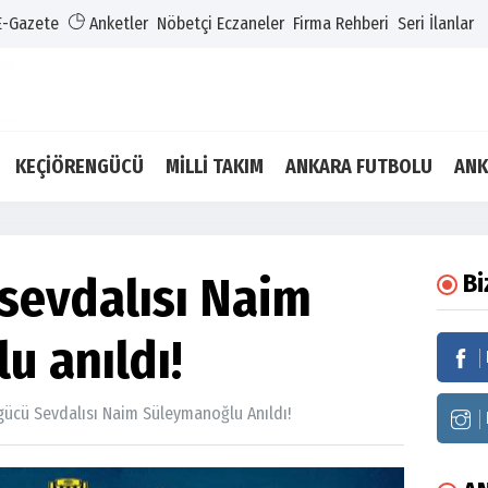
E-Gazete
Anketler
Nöbetçi Eczaneler
Firma Rehberi
Seri İlanlar
KEÇİÖRENGÜCÜ
MİLLİ TAKIM
ANKARA FUTBOLU
ANK
sevdalısı Naim
Bi
u anıldı!
ücü Sevdalısı Naim Süleymanoğlu Anıldı!