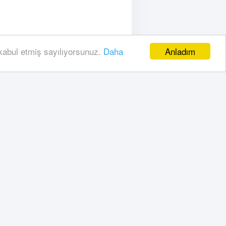
Anladım
 kabul etmiş sayılıyorsunuz.
Daha