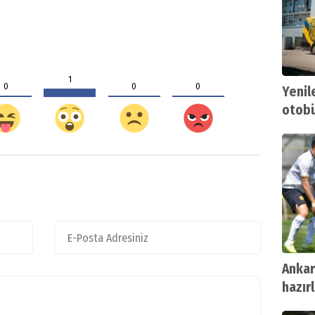
1
0
0
0
Yenil
otobüs
Anka
hazırl