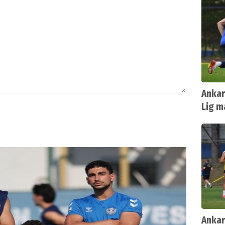
Ankar
Lig m
yayın
Ankar