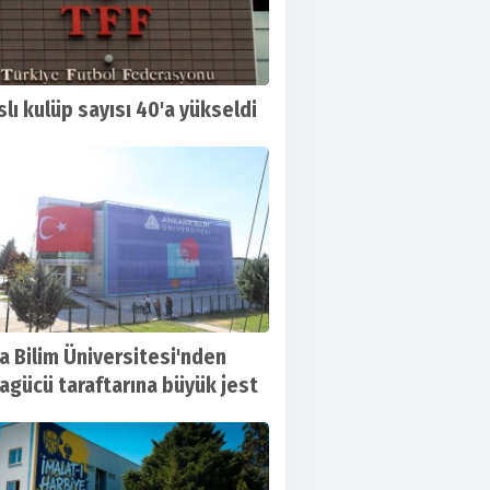
slı kulüp sayısı 40'a yükseldi
a Bilim Üniversitesi'nden
agücü taraftarına büyük jest