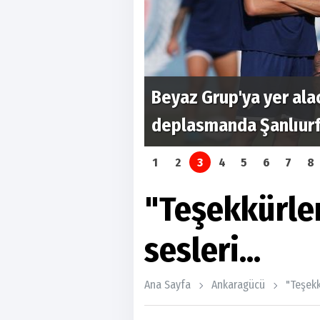
lih Aldemir
Beyaz Grup'ya yer ala
deplasmanda Şanlıurfa
1
2
3
4
5
6
7
8
"Teşekkürle
sesleri...
Ana Sayfa
Ankaragücü
"Teşekk