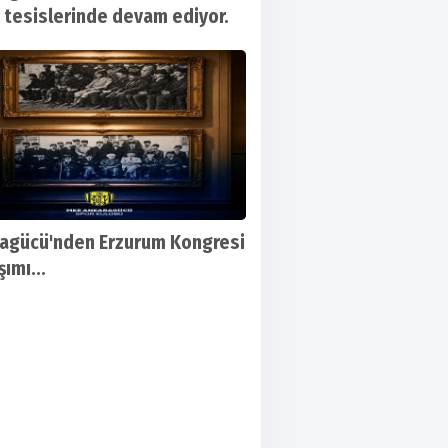
 tesislerinde devam ediyor.
sgutspor-Karşıyaka maçının günü ve saati
ndı
agücü'nden Erzurum Kongresi
ımı...