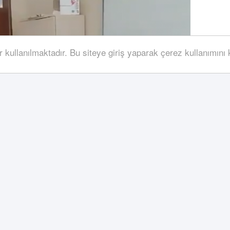
r kullanılmaktadır. Bu siteye giriş yaparak çerez kullanımını
liği, Keçiörengücü, Ankaragücü
örengücü Haberleri, Ankaragücü