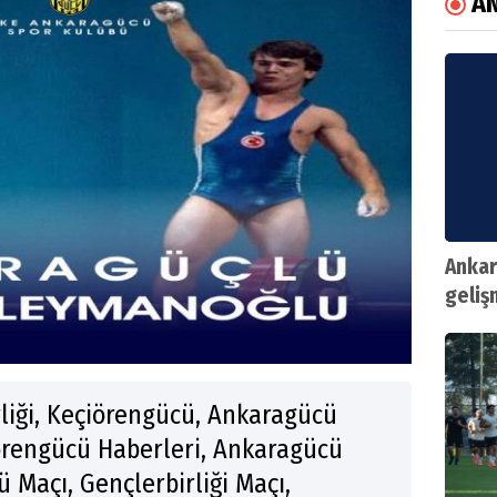
A
Ankar
geliş
liği, Keçiörengücü, Ankaragücü
örengücü Haberleri, Ankaragücü
 Maçı, Gençlerbirliği Maçı,