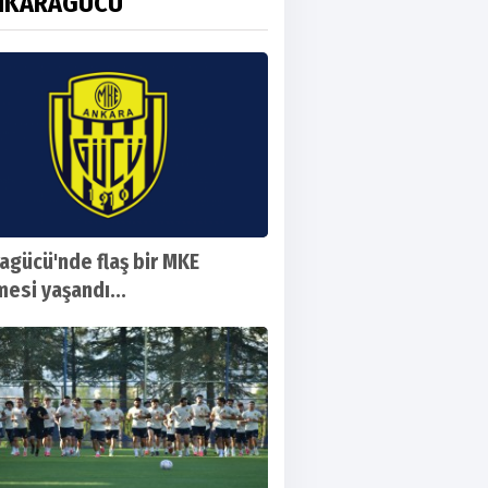
NKARAGÜCÜ
agücü'nde flaş bir MKE
mesi yaşandı...