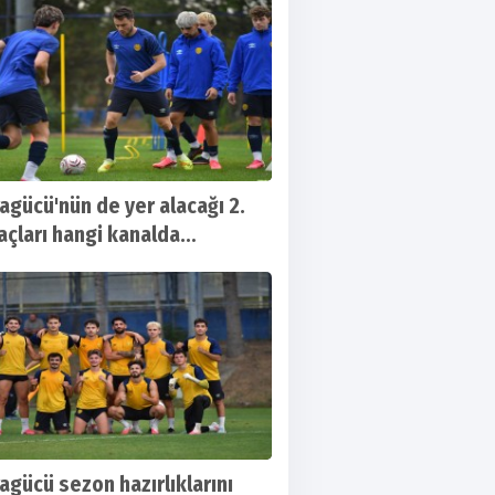
agücü'nün de yer alacağı 2.
açları hangi kanalda
lanacak?
agücü sezon hazırlıklarını