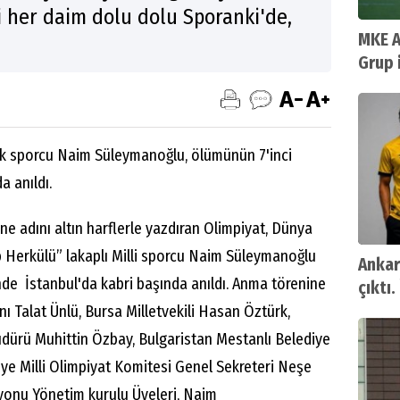
i her daim dolu dolu Sporanki'de,
MKE A
Grup 
k sporcu Naim Süleymanoğlu, ölümünün 7'inci
 anıldı.
ne adını altın harflerle yazdıran Olimpiyat, Dünya
Herkülü” lakaplı Milli sporcu Naim Süleymanoğlu
Ankar
nde İstanbul'da kabri başında anıldı. Anma törenine
çıktı.
 Talat Ünlü, Bursa Milletvekili Hasan Öztürk,
üdürü Muhittin Özbay, Bulgaristan Mestanlı Belediye
iye Milli Olimpiyat Komitesi Genel Sekreteri Neşe
onu Yönetim kurulu Üyeleri, Naim