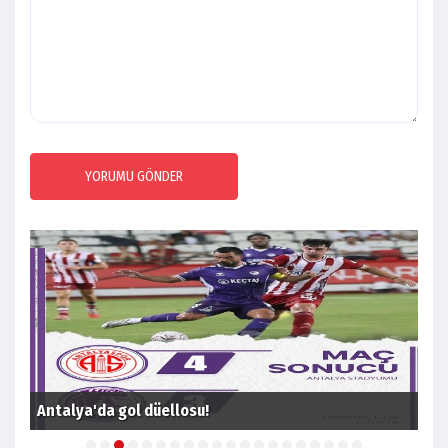
YORUMU GÖNDER
Ant
Antalya'da gol düellosu!
ka