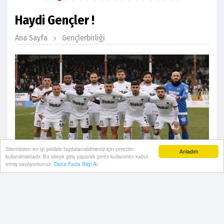
Haydi Gençler !
Ana Sayfa
Gençlerbirliği
Sitemizden en iyi şekilde faydalanabilmeniz için çerezler
Anladım
kullanılmaktadır. Bu siteye giriş yaparak çerez kullanımını kabul
etmiş sayılıyorsunuz.
Daha Fazla Bilgi Al
08 Mart, 2025, Cumartesi 23:03