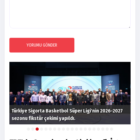
YORUMU GÖNDER
n
Türkiye Sigorta Basketbol Süper Ligi'nin 2026-2027
202
sezonu fikstür çekimi yapıldı.
Ank