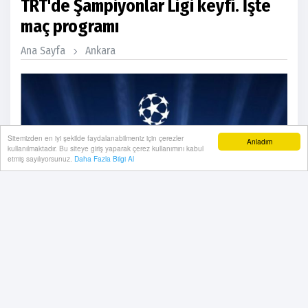
TRT'de Şampiyonlar Ligi keyfi. İşte
maç programı
Ana Sayfa
Ankara
Sitemizden en iyi şekilde faydalanabilmeniz için çerezler
Anladım
kullanılmaktadır. Bu siteye giriş yaparak çerez kullanımını kabul
etmiş sayılıyorsunuz.
Daha Fazla Bilgi Al
23 Ekim, 2024, Çarşamba 10:11