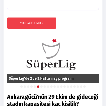
YORUMU GÖNDER
Süper Lig'de 2 ve 3.Hafta maç programı
Fom
Ankaragücü'nün 29 Ekim'de gideceği
stadın kapasitesi kaç kişilik?