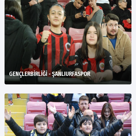
GENÇLERBİRLİĞİ - ŞANLIURFASPOR