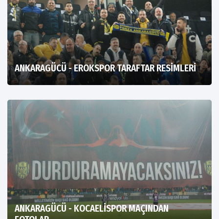
ANKARAGÜCÜ - EROKSPOR TARAFTAR RESİMLERİ
ANKARAGÜCÜ - KOCAELİSPOR MAÇINDAN