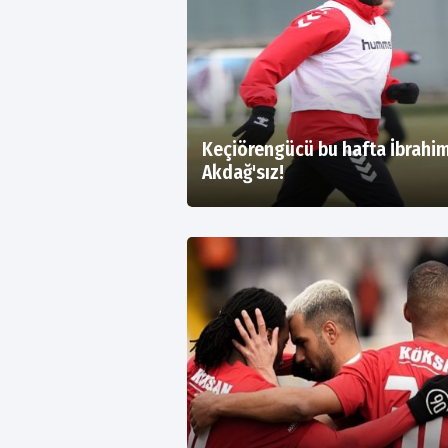
Keçiörengücü bu hafta İbrahi
Akdağ'sız!