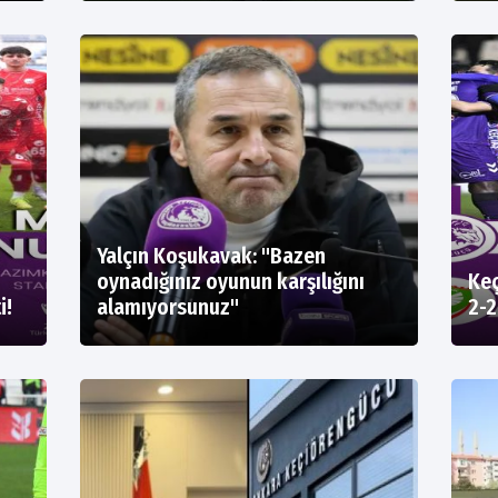
Yalçın Koşukavak: "Bazen
oynadığınız oyunun karşılığını
Keç
i!
alamıyorsunuz"
2-2