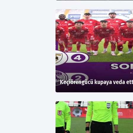
Keçiörengücü kupaya veda ett