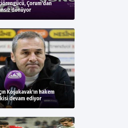
iörengücü, Çorum'dan
nsız dönüyor
çın Koşukavak'ın hakem
kisi devam ediyor