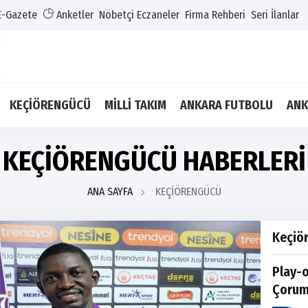
E-Gazete
Anketler
Nöbetçi Eczaneler
Firma Rehberi
Seri İlanlar
KEÇİÖRENGÜCÜ
MİLLİ TAKIM
ANKARA FUTBOLU
ANK
KEÇİÖRENGÜCÜ HABERLERİ
ANA SAYFA
KEÇİÖRENGÜCÜ
Keçiör
Play-o
Çorum 