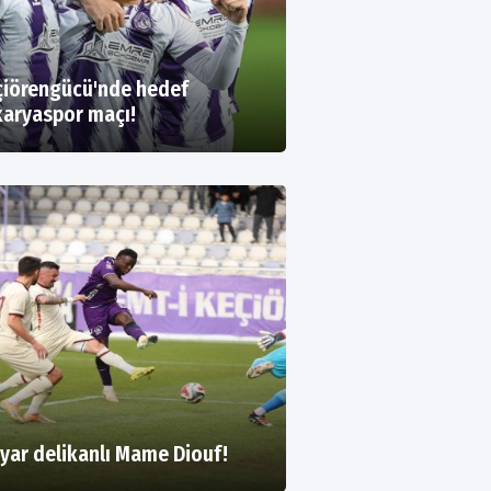
iörengücü'nde hedef
aryaspor maçı!
iyar delikanlı Mame Diouf!