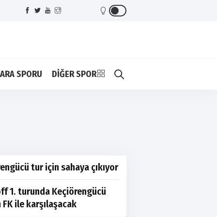
ARA SPORU
DİĞER SPOR
engücü tur için sahaya çıkıyor
ff 1. turunda Keçiörengücü
FK ile karşılaşacak