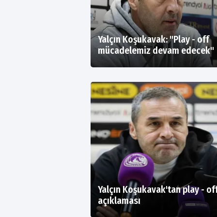
Yalçın Koşukavak: "Play - off
mücadelemiz devam edecek"
Yalçın Koşukavak'tan play - of
açıklaması