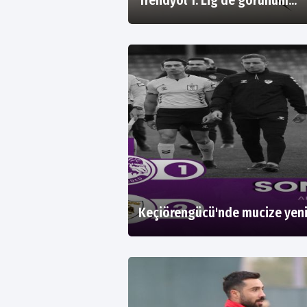
Trendyol 1. Lig'de görünüm...
Keçiörengücü'nde mucize yeni