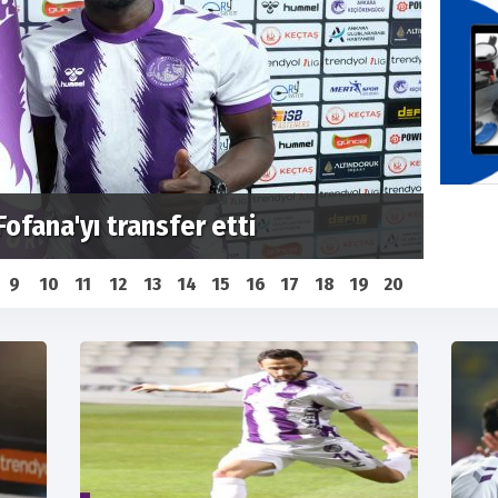
1.Lig
nu açıkladı
başl
9
10
11
12
13
14
15
16
17
18
19
20