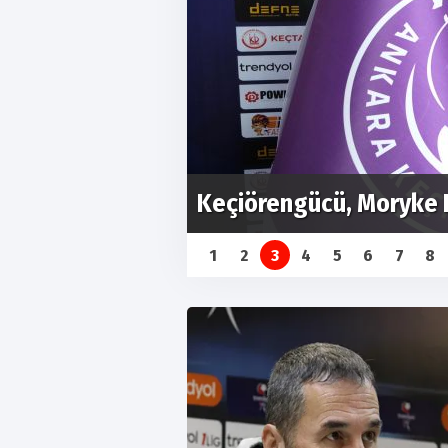
etti
Keçiörengücü sponsoru
1
2
3
4
5
6
7
8