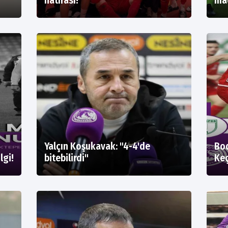
hatırası!
maç
Yalçın Koşukavak: "4-4'de
Bod
lgi!
bitebilirdi"
Keç