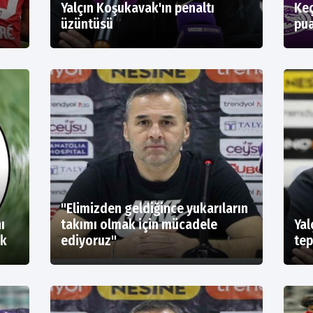
Yalçın Koşukavak'ın penaltı
Keç
üzüntüsü
pua
"Elimizden geldiğince yukarıların
ı
takımı olmak için mücadele
Yal
ek
ediyoruz"
tep