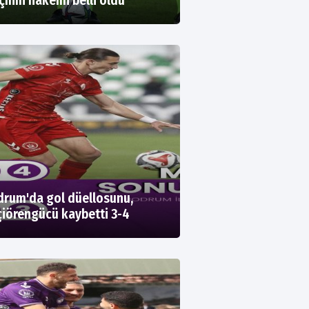
ının hakemi belli oldu
rum'da gol düellosunu,
iörengücü kaybetti 3-4