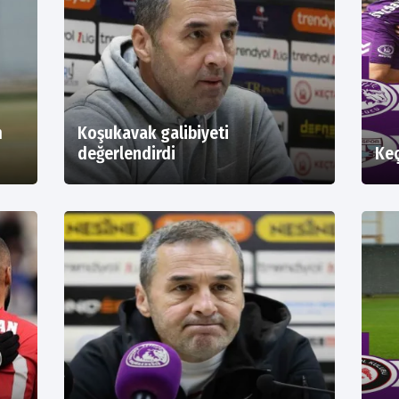
m
Koşukavak galibiyeti
değerlendirdi
Keç