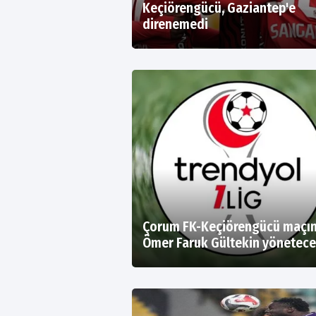
Keçiörengücü, Gaziantep'e
direnemedi
Çorum FK-Keçiörengücü maçın
Ömer Faruk Gültekin yönetec