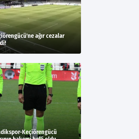
iörengücü'ne ağır cezalar
di!
ndikspor-Keçiörengücü