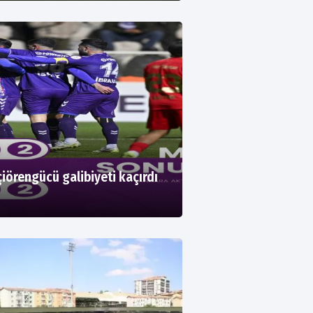
iörengücü galibiyeti kaçırdı