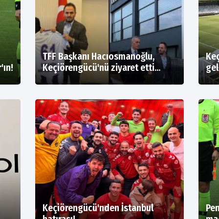
TFF Başkanı Hacıosmanoğlu,
Keç
'ın!
Keçiörengücü'nü ziyaret etti...
gel
Keçiörengücü'nden İstanbul
Pe