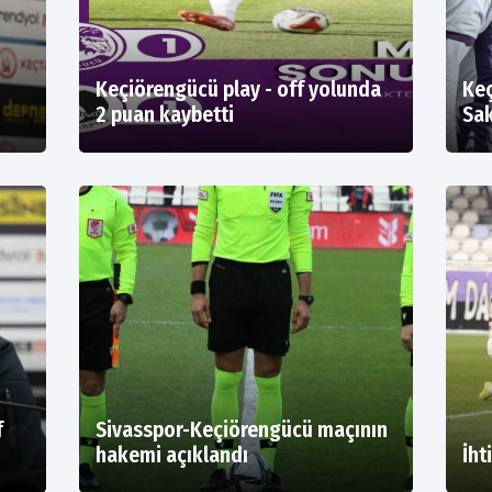
Keçiörengücü play - off yolunda
Keç
2 puan kaybetti
Sak
f
Sivasspor-Keçiörengücü maçının
hakemi açıklandı
İht