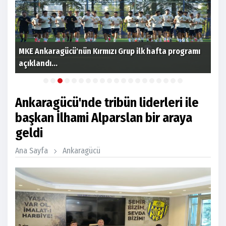
MKE Ankaragücü'nün Kırmızı Grup ilk hafta programı
açıklandı...
Gen
Ankaragücü'nde tribün liderleri ile
başkan İlhami Alparslan bir araya
geldi
Ana Sayfa
Ankaragücü