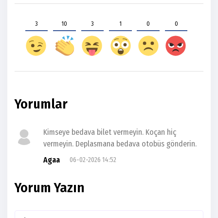
3
10
3
1
0
0
Yorumlar
Kimseye bedava bilet vermeyin. Koçan hiç
vermeyin. Deplasmana bedava otobüs gönderin.
Agaa
06-02-2026 14:52
Yorum Yazın