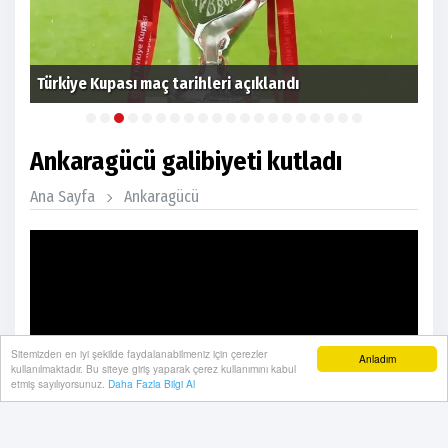
Ank
Türkiye Kupası maç tarihleri açıklandı
fiy
Ankaragücü galibiyeti kutladı
Ana Sayfa
Ankaragücü
Sitemizden en iyi şekilde faydalanabilmeniz için çerezler
Anladım
kullanılmaktadır. Bu siteye giriş yaparak çerez kullanımını kabul
etmiş sayılıyorsunuz.
Daha Fazla Bilgi Al