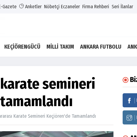
E-Gazete
Anketler
Nöbetçi Eczaneler
Firma Rehberi
Seri İlanlar
KEÇİÖRENGÜCÜ
MİLLİ TAKIM
ANKARA FUTBOLU
ANK
 karate semineri
Bi
 tamamlandı
ararası Karate Semineri Keçiören'de Tamamlandı