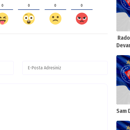
0
0
0
0
Rados
Deva
Sam D