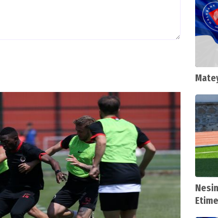
Matey
Nesin
Etime