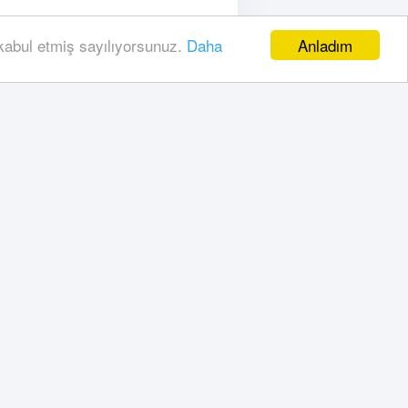
Anladım
 kabul etmiş sayılıyorsunuz.
Daha