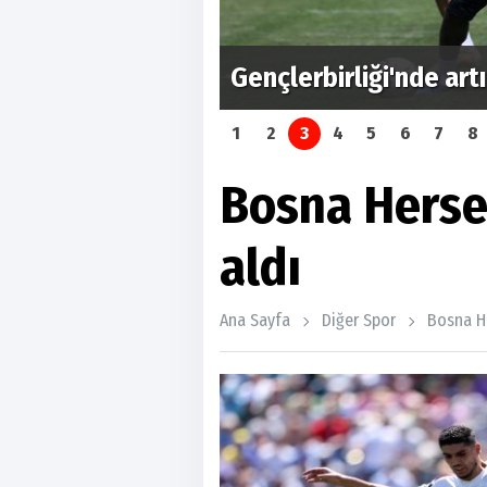
larını tanıttı
Gençlerbirliği'nde ar
1
2
3
4
5
6
7
8
Bosna Hersek
aldı
Ana Sayfa
Diğer Spor
Bosna He