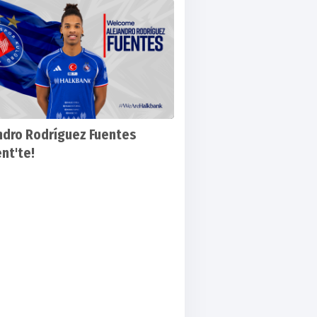
Spor'dan 3 oyuncu Ankara'ya indi
ndro Rodríguez Fuentes
nt'te!