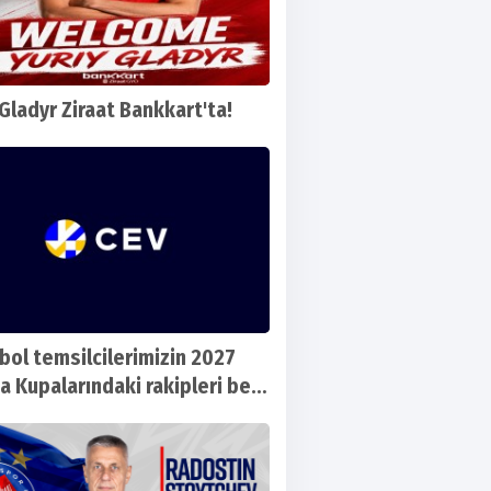
 Gladyr Ziraat Bankkart'ta!
bol temsilcilerimizin 2027
a Kupalarındaki rakipleri belli