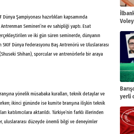
İlban
IF Dünya Şampiyonası hazırlıkları kapsamında
Voley
 Antrenman Semineri’ne ev sahipliği yaptı. Esat
sezon
rçekleştirilen ve iki gün süren seminerde, dünyanın
n SKIF Dünya Federasyonu Baş Antrenörü ve Uluslararası
huseki Shihan), sporcular ve antrenörlerle bir araya
Barış
ranşına yönelik müsabaka kuralları, teknik detaylar ve
yerli
rken; ikinci gününde ise kumite branşına ilişkin teknik
geniş
rı katılımcılara aktarıldı. Türkiye’nin farklı illerinden
r, uluslararası düzeyde önemli bilgi ve deneyimler