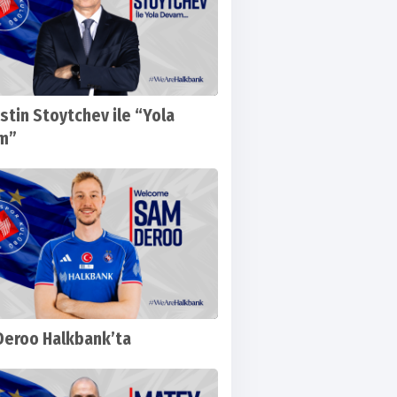
tin Stoytchev ile “Yola
m”
eroo Halkbank’ta