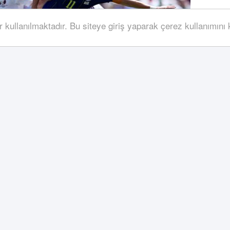
r kullanılmaktadır. Bu siteye giriş yaparak çerez kullanımını
le geçti
Grubu son maçında Bosna Hersek, Katar'ı 3-1
üler şansını sürdürdü, Katar ise Dünya Kupası'na