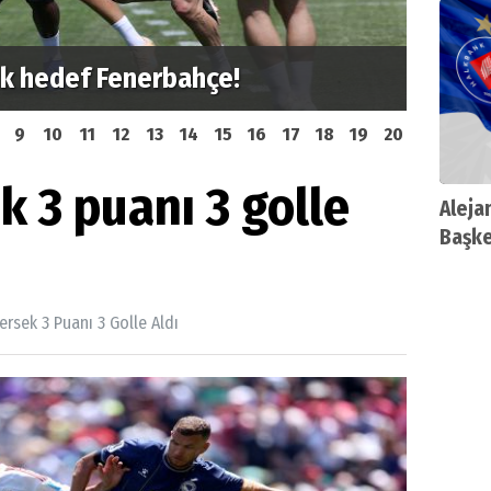
tık hedef Fenerbahçe!
Zeren 
9
10
11
12
13
14
15
16
17
18
19
20
 3 puanı 3 golle
Aleja
Başke
rsek 3 Puanı 3 Golle Aldı