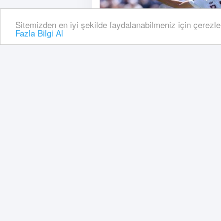
Sitemizden en iyi şekilde faydalanabilmeniz için çerezle
Fazla Bilgi Al
25 Haziran, 2026, Perşembe 09:11
Bosna Hersek Katar'ı 3 gol
FIFA 2026 Dünya Kupası B 
mağlup ederek en iyi üçünc