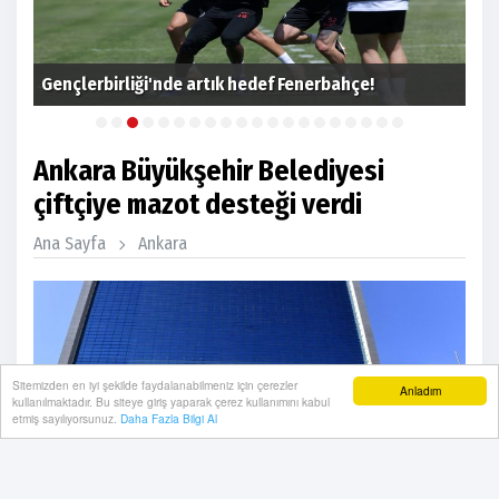
ı
Gençlerbirliği'nde artık hedef Fenerbahçe!
Zer
Ankara Büyükşehir Belediyesi
çiftçiye mazot desteği verdi
Ana Sayfa
Ankara
Sitemizden en iyi şekilde faydalanabilmeniz için çerezler
Anladım
kullanılmaktadır. Bu siteye giriş yaparak çerez kullanımını kabul
etmiş sayılıyorsunuz.
Daha Fazla Bilgi Al