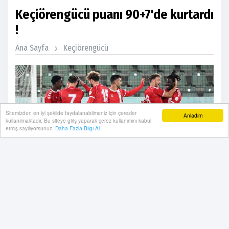
Keçiörengücü puanı 90+7'de kurtardı
!
Ana Sayfa
Keçiörengücü
Sitemizden en iyi şekilde faydalanabilmeniz için çerezler
Anladım
kullanılmaktadır. Bu siteye giriş yaparak çerez kullanımını kabul
etmiş sayılıyorsunuz.
Daha Fazla Bilgi Al
Esenler Erokspor 2-2 Ankara Keçiörengücü,
Keçiörengücü Haberleri, Keçiörengücü, Ankara
Keçiörengücü