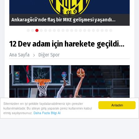
Ant
Ankaragücü'nde flaş bir MKE gelişmesi yaşandı...
yö
12 Dev adam için harekete geçildi...
Ana Sayfa
Diğer Spor
Sitemizden en iyi şekilde faydalanabilmeniz için çerezler
Anladım
kullanılmaktadır. Bu siteye giriş yaparak çerez kullanımını kabul
etmiş sayılıyorsunuz.
Daha Fazla Bilgi Al