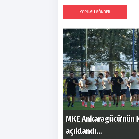
YORUMU GÖNDER
ü ve saati
MKE Ankaragücü'nün Kı
açıklandı...