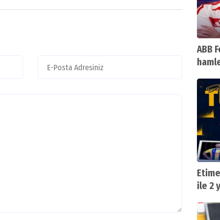
ABB F
hamle
Etime
ile 2 