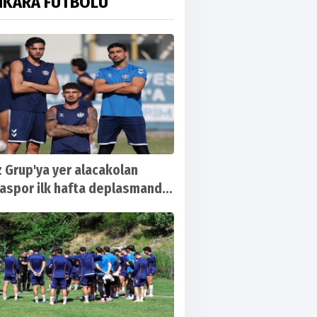
NKARA FUTBOLU
 Grup'ya yer alacakolan
aspor ilk hafta deplasmanda
urfaspor ile karşılaşacak