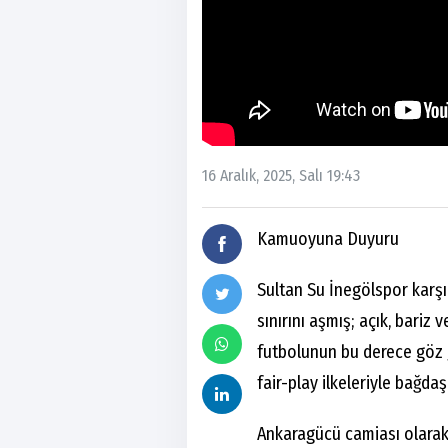
16 Aralık, 2025, Salı 19:43
Kamuoyuna Duyuru
Sultan Su İnegölspor karşı
sınırını aşmış; açık, bariz
futbolunun bu derece göz g
fair-play ilkeleriyle bağd
Ankaragücü camiası olarak 