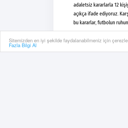
adaletsiz kararlarla 12 ki
açıkça ifade ediyoruz. Ka
bu kararlar, futbolun ruhun
Bu seviyedeki bariz hakem 
Sitemizden en iyi şekilde faydalanabilmeniz için çerezle
Fazla Bilgi Al
mümkün değildir. Türk futb
alın terini hiçe sayan bu an
Ankaragücü, tarih boyunca
susmayacak, bu skandal yö
girişimleri kararlılıkla yap
futbol katliamına artık du
Kamuoyunun bilgisine sayg
MKE Ankaragücü Spor Kul