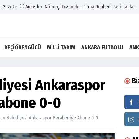
E-Gazete
Anketler
Nöbetçi Eczaneler
Firma Rehberi
Seri İlanlar
KEÇİÖRENGÜCÜ
MİLLİ TAKIM
ANKARA FUTBOLU
ANK
diyesi Ankaraspor
Bi
 abone 0-0
can Belediyesi Ankaraspor Beraberliğe Abone 0-0