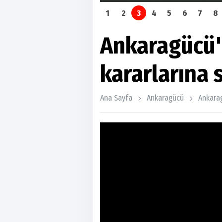
1
2
3
4
5
6
7
8
Ankaragücü
kararlarına s
Ana Sayfa
Ankaragücü
Ankarag