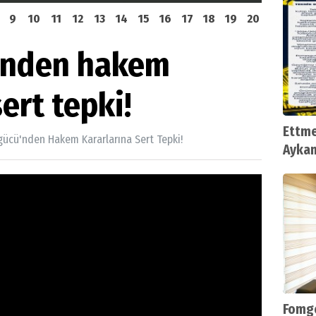
9
10
11
12
13
14
15
16
17
18
19
20
'nden hakem
ert tepki!
Ettme
ücü'nden Hakem Kararlarına Sert Tepki!
Aykan
Fomge