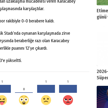
ndan uzaklaşma mücadelesi veren Karacabey
şılaşmasında karşılaştılar.
Etime
günü 
or rakibiyle 0-0 berabere kaldı.
lik Stadı’nda oynanan karşılaşmada zirve
rşısında beraberliğe razı olan Karacabey
rlikle puanını 12’ye çıkardı.
3'e yükseltti.
2026-
Süper
1
1
1
0