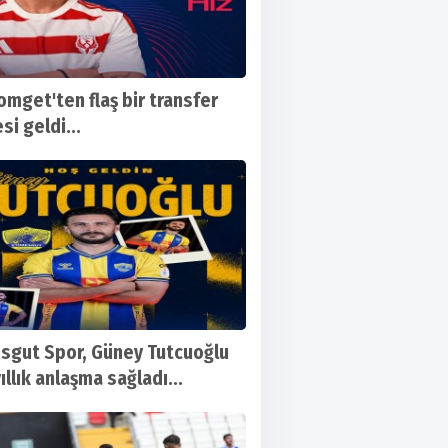
omget'ten flaş bir transfer
si geldi...
sgut Spor, Güney Tutcuoğlu
yıllık anlaşma sağladı...