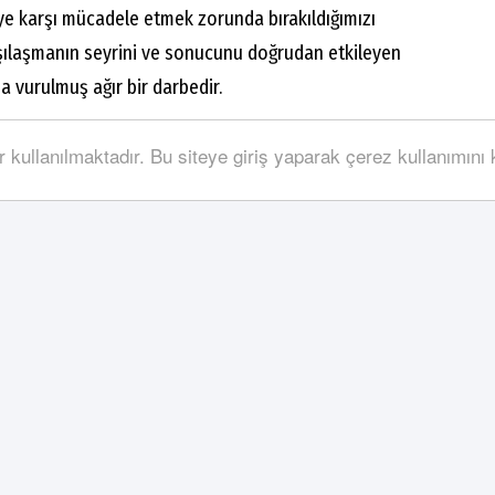
şiye karşı mücadele etmek zorunda bırakıldığımızı
rşılaşmanın seyrini ve sonucunu doğrudan etkileyen
a vurulmuş ağır bir darbedir.
hatalarının artık “insani hata” olarak açıklanması
r kullanılmaktadır. Bu siteye giriş yaparak çerez kullanımını
olunun itibarını zedeleyen, kulüplerin emeğini ve
layışı şiddetle kınıyoruz.
 adaletsizliğe boyun eğmemiştir. Bugün de
netimin hesabının sorulması için gerekli tüm
acaktır. Yetkili kurumları sorumluluk almaya, bu
r demeye davet ediyoruz.
ıyla sunarız.
übü