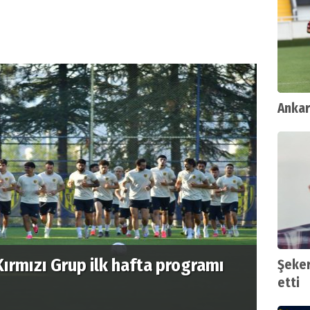
Ankar
rmızı Grup ilk hafta programı
Şeker
etti
Gençle