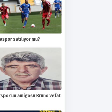
aspor satılıyor mu?
spor'un amigosu Bruno vefat
rbirliği, Çorum FK ile yenişemedi