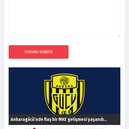
YORUMU GÖNDER
Ant
Ankaragücü'nde flaş bir MKE gelişmesi yaşandı...
yö