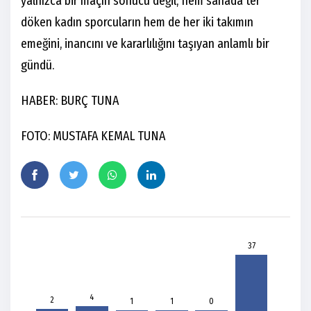
yalnızca bir maçın sonucu değil; hem sahada ter
döken kadın sporcuların hem de her iki takımın
emeğini, inancını ve kararlılığını taşıyan anlamlı bir
gündü.
HABER: BURÇ TUNA
FOTO: MUSTAFA KEMAL TUNA
37
4
2
1
1
0