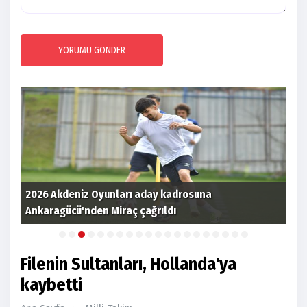
YORUMU GÖNDER
7
2026 Akdeniz Oyunları aday kadrosuna
Ankaragücü'nden Miraç çağrıldı
Süp
Filenin Sultanları, Hollanda'ya
kaybetti