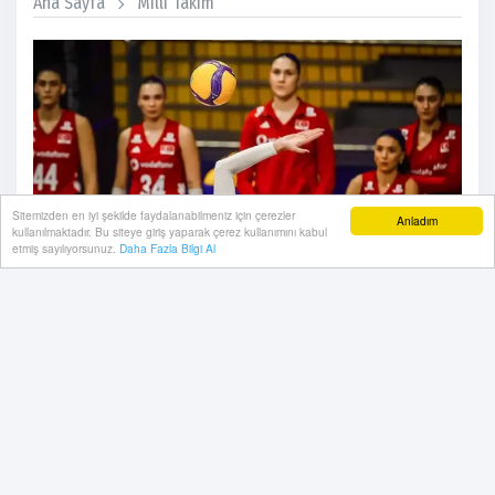
Ana Sayfa
Milli Takim
Sitemizden en iyi şekilde faydalanabilmeniz için çerezler
Anladım
kullanılmaktadır. Bu siteye giriş yaparak çerez kullanımını kabul
etmiş sayılıyorsunuz.
Daha Fazla Bilgi Al
05 Haziran, 2026, Cuma 09:10
Filenin Sultanları, Hollanda'ya mağlup oldu