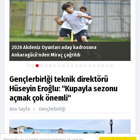
7
2026 Akdeniz Oyunları aday kadrosuna
Ankaragücü'nden Miraç çağrıldı
Süp
Gençlerbirlği teknik direktörü
Hüseyin Eroğlu: "Kupayla sezonu
açmak çok önemli"
Ana Sayfa
Gençlerbirliği
Sitemizden en iyi şekilde faydalanabilmeniz için çerezler