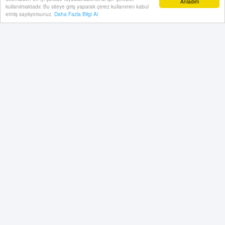
Anladım
kullanılmaktadır. Bu siteye giriş yaparak çerez kullanımını kabul
etmiş sayılıyorsunuz.
Daha Fazla Bilgi Al
01 Ağustos, 2025, Cuma 21:20
Gençlerbirlği teknik direktörü Hüseyin Eroğlu, TSYD
Kupası zaferinden sonra açıklama yaptı. Eroğlu; "Kupa
ile noktaladığımız sezonu, yine kupa ile açmamız
bizim için çok değerli. 4 yıl aradan sonra TSYD Kupası
müzemize geldi. Camiamıza hayırlı olsun." dedi.