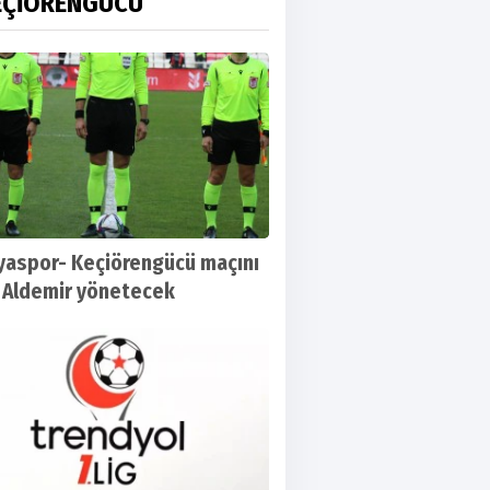
EÇİÖRENGÜCÜ
yaspor- Keçiörengücü maçını
 Aldemir yönetecek