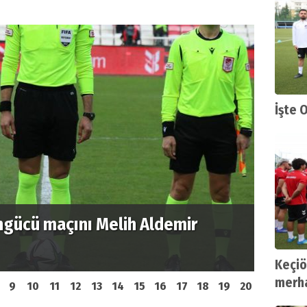
İşte 
cakolan Ankaraspor ilk hafta
Etime
spor ile karşılaşacak
açıkla
Keçiö
merha
9
10
11
12
13
14
15
16
17
18
19
20