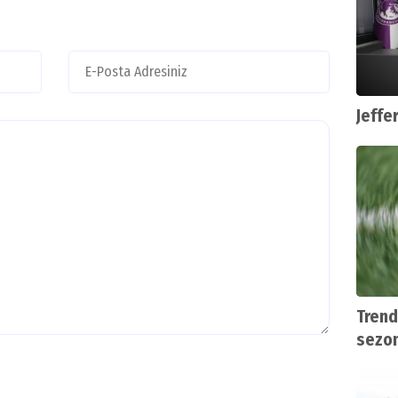
Jeffe
Trend
sezon