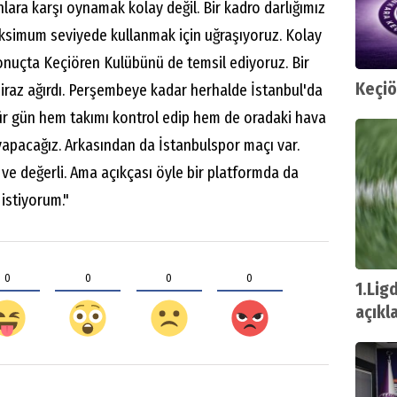
lara karşı oynamak kolay değil. Bir kadro darlığımız
aksimum seviyede kullanmak için uğraşıyoruz. Kolay
nuçta Keçiören Kulübünü de temsil ediyoruz. Bir
Keçiö
iraz ağırdı. Perşembeye kadar herhalde İstanbul'da
öbür gün hem takımı kontrol edip hem de oradaki hava
 yapacağız. Arkasından da İstanbulspor maçı var.
i ve değerli. Ama açıkçası öyle bir platformda da
istiyorum."
0
0
0
0
1.Lig
açıkl
başla