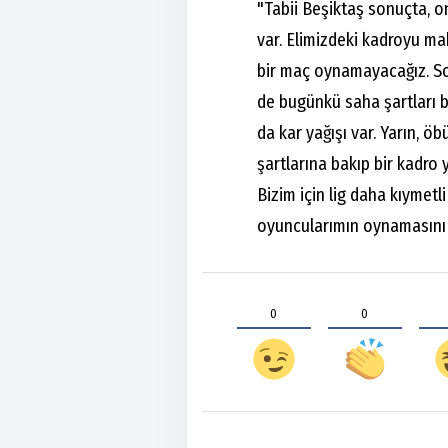
"Tabii Beşiktaş sonuçta, on
var. Elimizdeki kadroyu m
bir maç oynamayacağız. So
de bugünkü saha şartları b
da kar yağışı var. Yarın, 
şartlarına bakıp bir kadro
Bizim için lig daha kıymetl
oyuncularımın oynamasını 
0
0