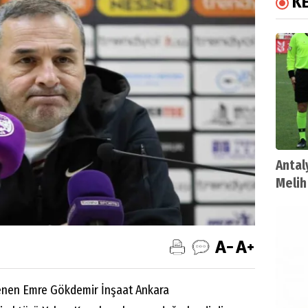
K
Antal
Melih
enen Emre Gökdemir İnşaat Ankara