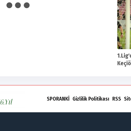
1.Lig
Keçiö
SPORANKİ
Gizlilik Politikası
RSS
Si