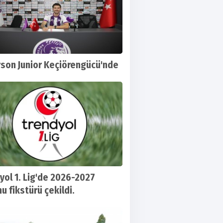
rson Junior Keçiörengücü'nde
yol 1. Lig'de 2026-2027
u fikstürü çekildi.