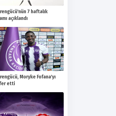
rengücü'nün 7 haftalık
amı açıklandı
rengücü, Moryke Fofana'yı
fer etti