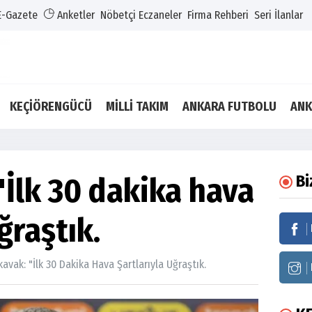
E-Gazete
Anketler
Nöbetçi Eczaneler
Firma Rehberi
Seri İlanlar
KEÇİÖRENGÜCÜ
MİLLİ TAKIM
ANKARA FUTBOLU
ANK
İlk 30 dakika hava
Bi
ğraştık.
avak: "İlk 30 Dakika Hava Şartlarıyla Uğraştık.