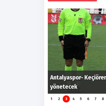
lih Aldemir
Beyaz Grup'ya yer ala
deplasmanda Şanlıurfa
1
2
3
4
5
6
7
8