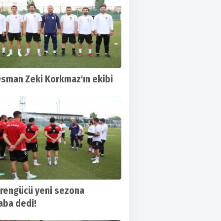
Osman Zeki Korkmaz'ın ekibi
sgutspor-Karşıyaka maçının günü ve saati
ndı
rengücü yeni sezona
ba dedi!