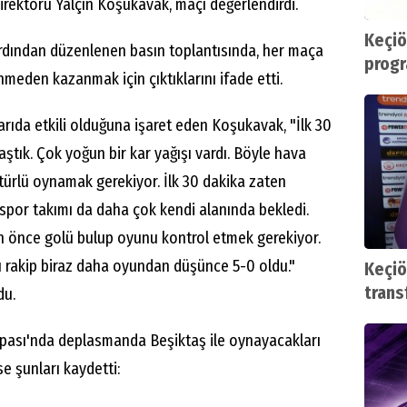
rektörü Yalçın Koşukavak, maçı değerlendirdi.
Keçiö
rdından düzenlenen basın toplantısında, her maça
progr
meden kazanmak için çıktıklarını ifade etti.
 yarıda etkili olduğuna işaret eden Koşukavak, "İlk 30
aştık. Çok yoğun bir kar yağışı vardı. Böyle hava
ürlü oynamak gerekiyor. İlk 30 dakika zaten
spor takımı da daha çok kendi alanında bekledi.
an önce golü bulup oyunu kontrol etmek gerekiyor.
rı rakip biraz daha oyundan düşünce 5-0 oldu."
Keçiö
trans
du.
upası'nda deplasmanda Beşiktaş ile oynayacakları
se şunları kaydetti: