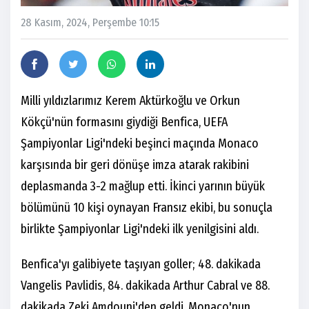
28 Kasım, 2024, Perşembe 10:15
Milli yıldızlarımız Kerem Aktürkoğlu ve Orkun
Kökçü'nün formasını giydiği Benfica, UEFA
Şampiyonlar Ligi'ndeki beşinci maçında Monaco
karşısında bir geri dönüşe imza atarak rakibini
deplasmanda 3-2 mağlup etti. İkinci yarının büyük
bölümünü 10 kişi oynayan Fransız ekibi, bu sonuçla
birlikte Şampiyonlar Ligi'ndeki ilk yenilgisini aldı.
Benfica'yı galibiyete taşıyan goller; 48. dakikada
Vangelis Pavlidis, 84. dakikada Arthur Cabral ve 88.
dakikada Zeki Amdouni'den geldi. Monaco'nun