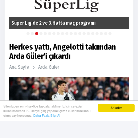
Süper Lig'de 2 ve 3.Hafta maç programı
Fom
Herkes yattı, Angelotti takımdan
Arda Güler'i çıkardı
Ana Sayfa
Arda Güler
Sitemizden en iyi şekilde faydalanabilmeniz için çerezler
Anladım
kullanılmaktadır. Bu siteye giriş yaparak çerez kullanımını kabul
etmiş sayılıyorsunuz.
Daha Fazla Bilgi Al