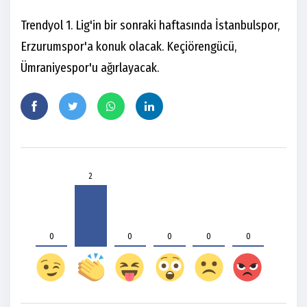
Trendyol 1. Lig'in bir sonraki haftasında İstanbulspor,
Erzurumspor'a konuk olacak. Keçiörengücü,
Ümraniyespor'u ağırlayacak.
2
0
0
0
0
0