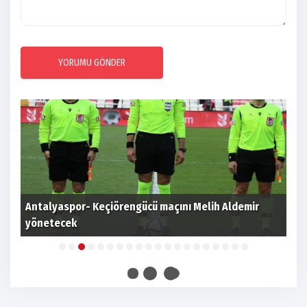
YORUMU GÖNDER
Antalyaspor- Keçiörengücü maçını Melih Aldemir
Bey
yönetecek
dep
Mehmet Yıldırım: "İstediğimiz
futbolu oynayıp, sonuç aldık"