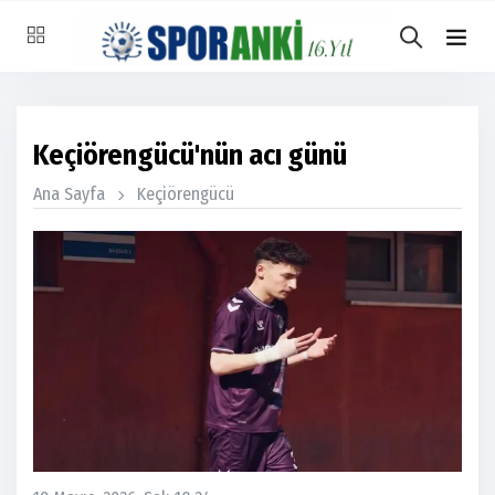
Keçiörengücü'nün acı günü
Ana Sayfa
Keçiörengücü