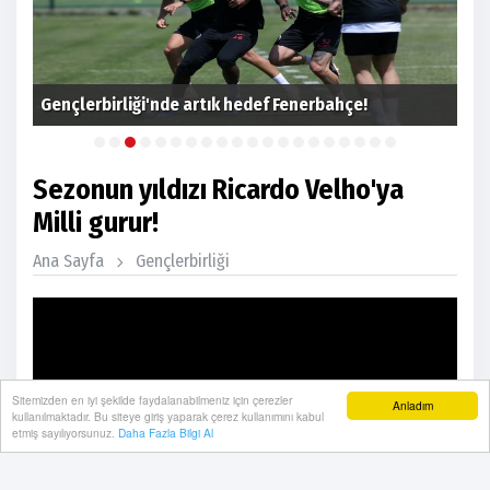
ı
Gençlerbirliği'nde artık hedef Fenerbahçe!
Zer
Sezonun yıldızı Ricardo Velho'ya
Milli gurur!
Ana Sayfa
Gençlerbirliği
Sitemizden en iyi şekilde faydalanabilmeniz için çerezler
Anladım
kullanılmaktadır. Bu siteye giriş yaparak çerez kullanımını kabul
etmiş sayılıyorsunuz.
Daha Fazla Bilgi Al