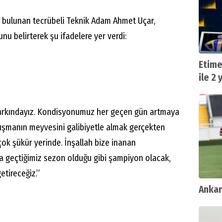
 bulunan tecrübeli Teknik Adam Ahmet Uçar,
nu belirterek şu ifadelere yer verdi:
Etime
ile 2 
n farkındayız. Kondisyonumuz her geçen gün artmaya
alışmanın meyvesini galibiyetle almak gerçekten
çok şükür yerinde. İnşallah bize inanan
a geçtiğimiz sezon olduğu gibi şampiyon olacak,
tireceğiz.’’
Ankar