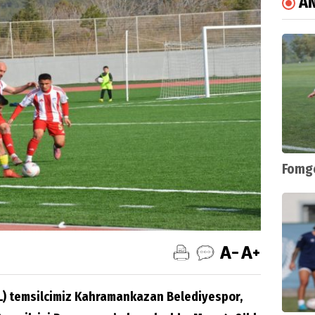
A
Fomge
L) temsilcimiz Kahramankazan Belediyespor,