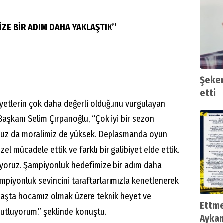
ZE BİR ADIM DAHA YAKLAŞTIK’’
Şeker
etti
yetlerin çok daha değerli olduğunu vurgulayan
şkanı Selim Çırpanoğlu, “Çok iyi bir sezon
uz da moralimiz de yüksek. Deplasmanda oyun
l mücadele ettik ve farklı bir galibiyet elde ettik.
yoruz. Şampiyonluk hedefimize bir adım daha
şampiyonluk sevincini taraftarlarımızla kenetlenerek
başta hocamız olmak üzere teknik heyet ve
Ettme
kutluyorum.” şeklinde konuştu.
Aykan