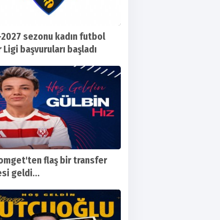
2027 sezonu kadın futbol
 Ligi başvuruları başladı
omget'ten flaş bir transfer
si geldi...