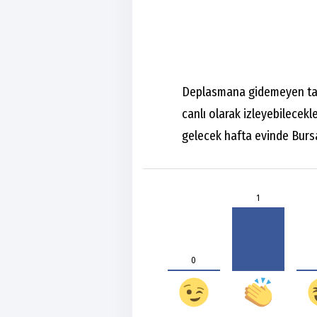
Deplasmana gidemeyen tar
canlı olarak izleyebilecek
gelecek hafta evinde Bursa 
1
0