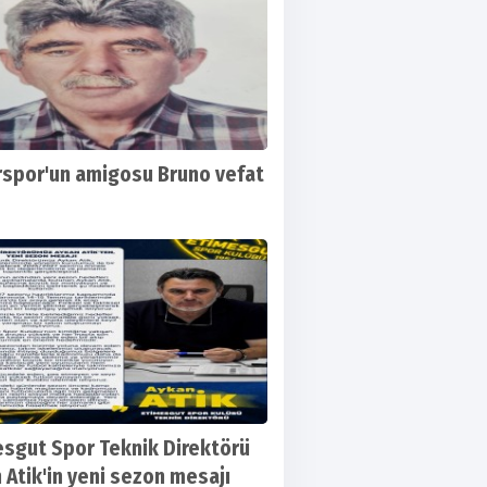
spor'un amigosu Bruno vefat
sgut Spor Teknik Direktörü
 Atik'in yeni sezon mesajı