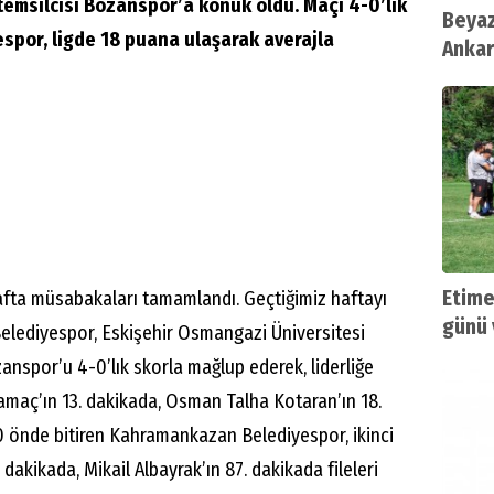
emsilcisi Bozanspor’a konuk oldu. Maçı 4-0’lık
Beyaz
spor, ligde 18 puana ulaşarak averajla
Ankar
Şanlı
Etime
afta müsabakaları tamamlandı. Geçtiğimiz haftayı
günü 
Belediyespor, Eskişehir Osmangazi Üniversitesi
anspor’u 4-0’lık skorla mağlup ederek, liderliğe
 Yamaç’ın 13. dakikada, Osman Talha Kotaran’ın 18.
-0 önde bitiren Kahramankazan Belediyespor, ikinci
dakikada, Mikail Albayrak’ın 87. dakikada fileleri