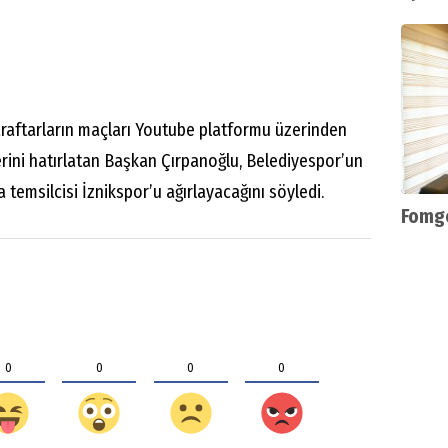
aftarların maçları Youtube platformu üzerinden
lerini hatırlatan Başkan Çırpanoğlu, Belediyespor’un
temsilcisi İznikspor’u ağırlayacağını söyledi.
Fomge
0
0
0
0