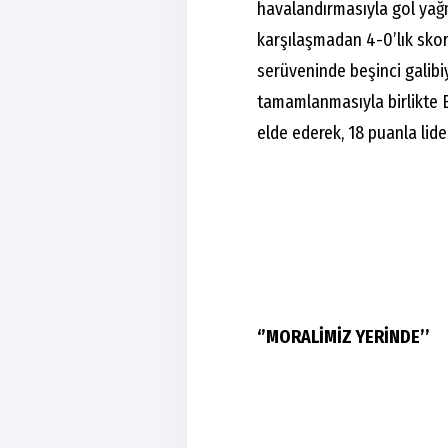
havalandırmasıyla gol yağ
karşılaşmadan 4-0’lık skorl
serüveninde beşinci galibiy
tamamlanmasıyla birlikte BA
elde ederek, 18 puanla lide
‘’MORALİMİZ YERİNDE’’