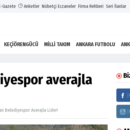
E-Gazete
Anketler
Nöbetçi Eczaneler
Firma Rehberi
Seri İlanlar
KEÇİÖRENGÜCÜ
MİLLİ TAKIM
ANKARA FUTBOLU
ANK
iyespor averajla
Bi
an Belediyespor Averajla Lider!