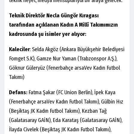
teknik heyet, medya mensuplarıyla bir araya gelecek.
Teknik Direktör Necla Güngör Kıragası
tarafından açıklanan Kadın A Millî Takımımızın
kadrosunda şu isimler yer alıyor:
Kaleciler
: Selda Akgöz (Ankara Büyükşehir Belediyesi
Fomget S.K), Gamze Nur Yaman (Trabzonspor A.Ş.),
Göknur Güleryüz (Fenerbahçe arsaVev Kadın Futbol
Takımı)
Defans:
Fatma Şakar (FC Union Berlin), İpek Kaya
(Fenerbahçe arsaVev Kadın Futbol Takımı), Gülbin Hız
(Beşiktaş JK Kadın Futbol Takımı), Kezban Tağ
(Galatasaray GAİN), Eda Karataş (Galatasaray GAİN),
İlayda Civelek (Beşiktaş JK Kadın Futbol Takımı),