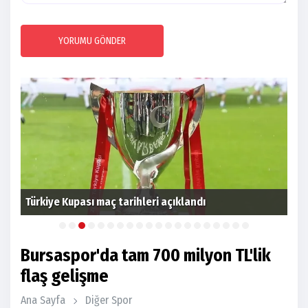
YORUMU GÖNDER
Ank
Türkiye Kupası maç tarihleri açıklandı
fiy
Bursaspor'da tam 700 milyon TL'lik
flaş gelişme
Ana Sayfa
Diğer Spor