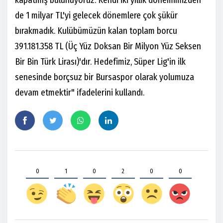
de 1 milyar TL'yi gelecek dönemlere çok şükür
bırakmadık. Kulübümüzün kalan toplam borcu
391.181.358 TL (Üç Yüz Doksan Bir Milyon Yüz Seksen
Bir Bin Türk Lirası)'dır. Hedefimiz, Süper Lig'in ilk
senesinde borçsuz bir Bursaspor olarak yolumuza
devam etmektir" ifadelerini kullandı.
0
1
0
2
0
0