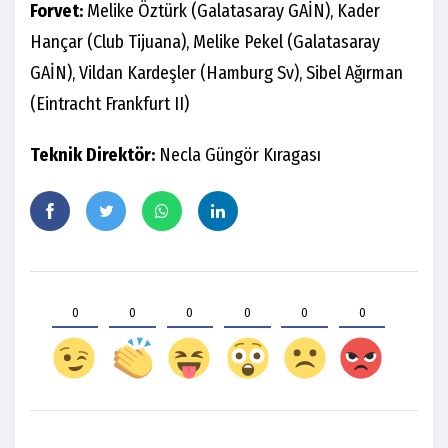
Forvet:
Melike Öztürk (Galatasaray GAİN), Kader
Hançar (Club Tijuana), Melike Pekel (Galatasaray
GAİN), Vildan Kardeşler (Hamburg Sv), Sibel Ağırman
(Eintracht Frankfurt II)
Teknik Direktör:
Necla Güngör Kıragası
0
0
0
0
0
0