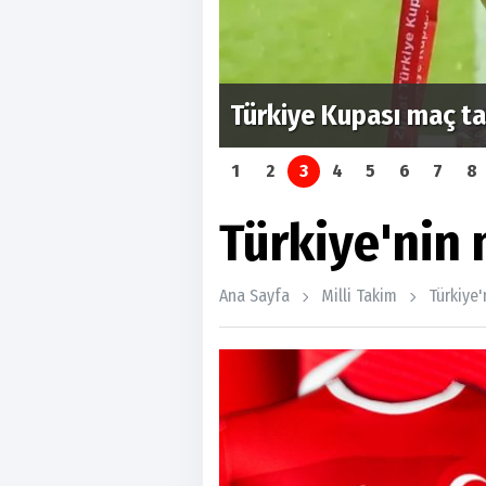
di
Türkiye Kupası maç tar
1
2
3
4
5
6
7
8
Türkiye'nin
Ana Sayfa
Milli Takim
Türkiye