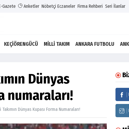
E-Gazete
Anketler
Nöbetçi Eczaneler
Firma Rehberi
Seri İlanlar
KEÇİÖRENGÜCÜ
MİLLİ TAKIM
ANKARA FUTBOLU
ANK
akımın Dünyas
Bi
a numaraları!
li Takımın Dünyas Kupası Forma Numaraları!