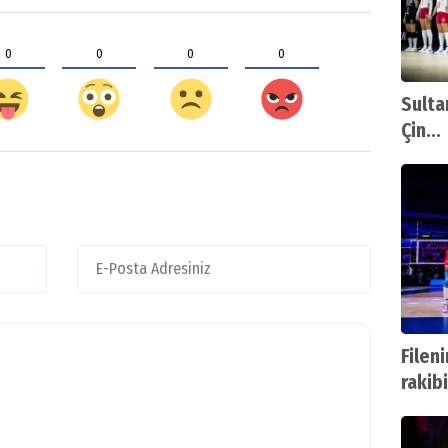
0
0
0
0
Sulta
Çin...
Fileni
rakibi