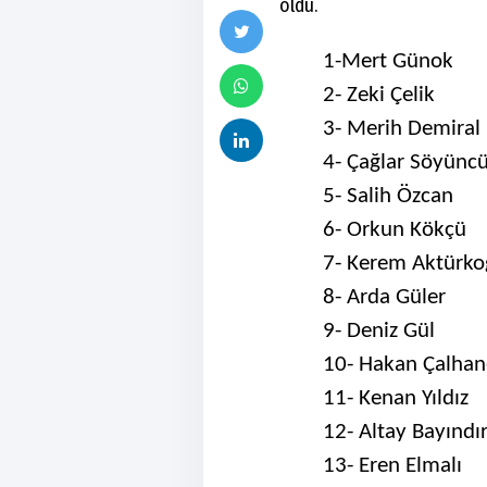
oldu.
1-Mert Günok
2- Zeki Çelik
3- Merih Demiral
4- Çağlar Söyünc
5- Salih Özcan
6- Orkun Kökçü
7- Kerem Aktürko
8- Arda Güler
9- Deniz Gül
10- Hakan Çalhan
11- Kenan Yıldız
12- Altay Bayındı
13- Eren Elmalı