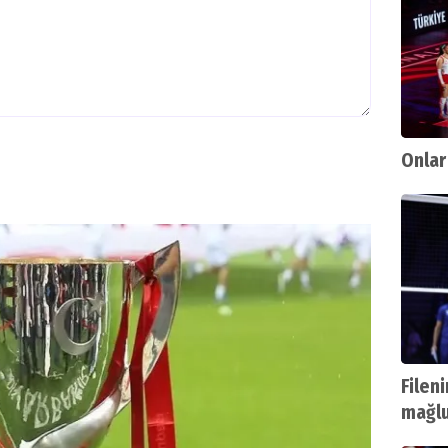
Onlar 
Fileni
mağlu