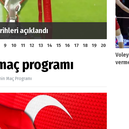
ihleri açıklandı
Ankara
9
10
11
12
13
14
15
16
17
18
19
20
Voley
 maç programı
verm
'nin Maç Programı