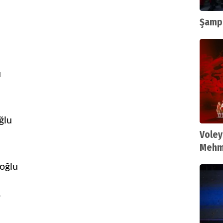
Şampi
ü
ğlu
Voley
Mehme
Fileni
oğlu
r