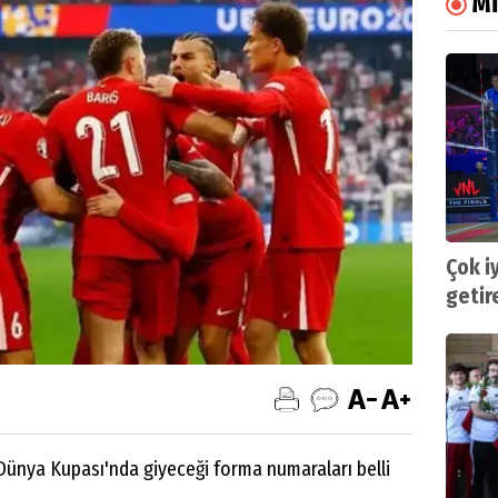
Mİ
Çok i
getir
, Dünya Kupası'nda giyeceği forma numaraları belli