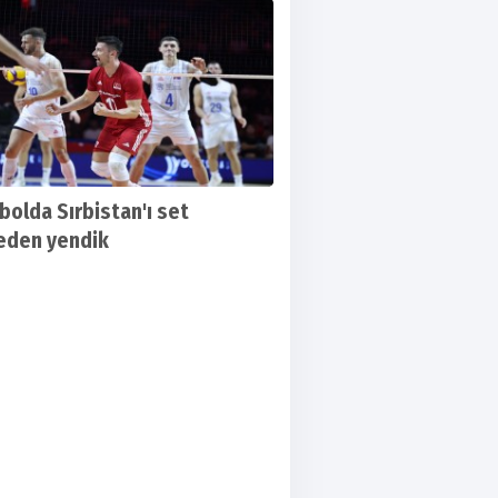
gücü'nün ”Altınörs” satışa çıktı. İşte satış
bolda Sırbistan'ı set
eden yendik