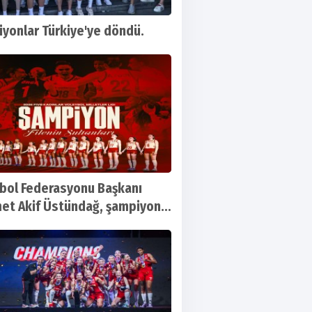
yonlar Türkiye'ye döndü.
bol Federasyonu Başkanı
t Akif Üstündağ, şampiyon
n Sultanlarını kutladı