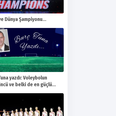
ye Dünya Şampiyonu...
Tuna yazdı: Voleybolun
ncü ve belki de en güçlü
esini bugün izleyeceğiz