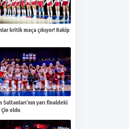
nlar kritik maça çıkıyor! Rakip
n Sultanları’nın yarı finaldeki
 Çin oldu