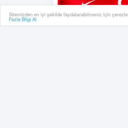
Sitemizden en iyi şekilde faydalanabilmeniz için çerezle
Fazla Bilgi Al
04 Haziran, 2026, Perşembe 23:08
ABD, Kanada ve Meksika'nı
maçların başlama saatleri 
Tarihte ilk kez 48 ülkeyle 
sonra katıldığı 2026 Dünya 