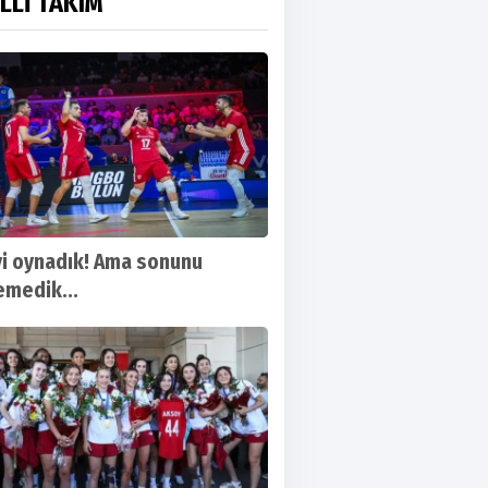
LLİ TAKIM
yi oynadık! Ama sonunu
emedik...