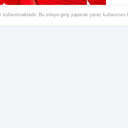
r kullanılmaktadır. Bu siteye giriş yaparak çerez kullanımını
n ev sahipliğindeki 2026 FIFA Dünya Kupası'nda
Türk futbolseverleri uykusuz bırakacak.
düzenlenen ve A Milli Futbol Takımı'nın 24 yıl aradan
Kupası, ev sahibi ülkelerle aradaki saat farkı