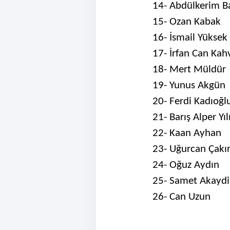
14- Abdülkerim B
15- Ozan Kabak
16- İsmail Yüksek
17- İrfan Can Kah
18- Mert Müldür
19- Yunus Akgün
20- Ferdi Kadıoğl
21- Barış Alper Yı
22- Kaan Ayhan
23- Uğurcan Çakı
24- Oğuz Aydın
25- Samet Akayd
26- Can Uzun