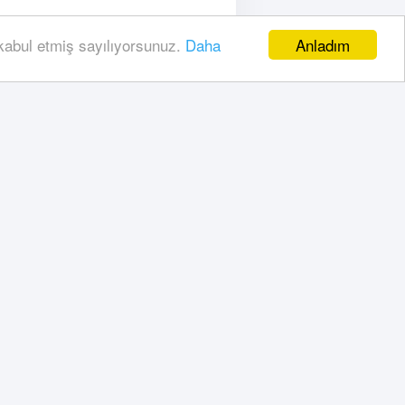
Anladım
 kabul etmiş sayılıyorsunuz.
Daha