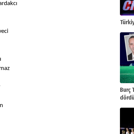
ardakcı
Türki
veci
u
lmaz
r
Burç 
dördü
hikây
in