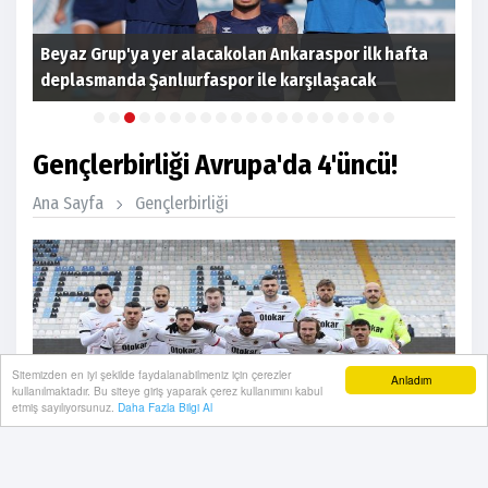
Beyaz Grup'ya yer alacakolan Ankaraspor ilk hafta
Eti
deplasmanda Şanlıurfaspor ile karşılaşacak
açı
Gençlerbirliği Avrupa'da 4'üncü!
Ana Sayfa
Gençlerbirliği
Sitemizden en iyi şekilde faydalanabilmeniz için çerezler
Anladım
kullanılmaktadır. Bu siteye giriş yaparak çerez kullanımını kabul
etmiş sayılıyorsunuz.
Daha Fazla Bilgi Al