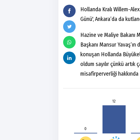
Hollanda Kralı Willem-Ale
Günü', Ankara’da da kutland
Hazine ve Maliye Bakanı 
Başkanı Mansur Yavaş’ın d
konuşan Hollanda Büyükelç
oldum sayılır çünkü artık 
misafirperverliği hakkında
12
0