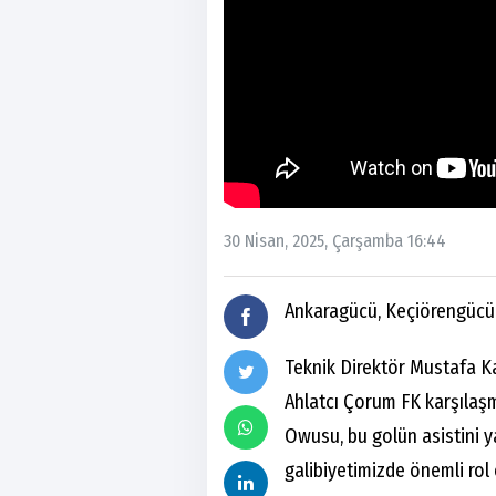
30 Nisan, 2025, Çarşamba 16:44
Ankaragücü, Keçiörengücü ha
Teknik Direktör Mustafa K
Ahlatcı Çorum FK karşılaş
Owusu, bu golün asistini y
galibiyetimizde önemli rol