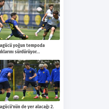
e Kupası maç tarihleri açıklandı
ragücü yoğun tempoda
ıklarını sürdürüyor...
agücü'nün de yer alacağı 2.