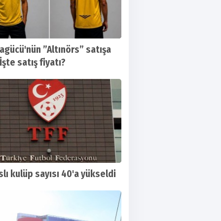
agücü'nün ”Altınörs” satışa
 İşte satış fiyatı?
slı kulüp sayısı 40'a yükseldi