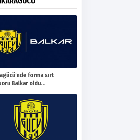
NKARAGÜCÜ
agücü'nde forma sırt
oru Balkar oldu...