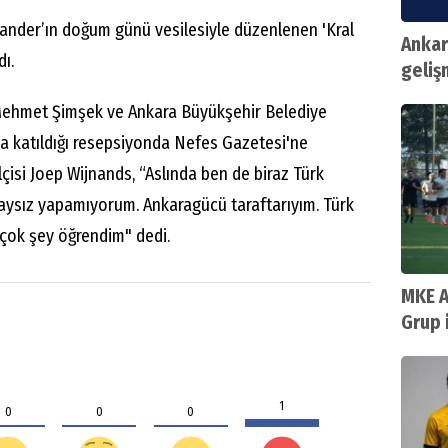
xander’ın doğum günü vesilesiyle düzenlenen 'Kral
Ankar
ı.
geliş
Mehmet Şimşek ve Ankara Büyükşehir Belediye
a katıldığı resepsiyonda Nefes Gazetesi'ne
isi Joep Wijnands, “Aslında ben de biraz Türk
çaysız yapamıyorum. Ankaragücü taraftarıyım. Türk
 çok şey öğrendim" dedi.
MKE A
Grup 
1
0
0
0