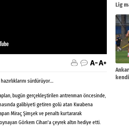
Lig m
yayın
Ankar
kendi
zırlıklarını sürdürüyor....
aplan, bugün gerçekleştirilen antrenman öncesinde,
masında galibiyeti getiren golü atan Kwabena
apan Miraç Şimşek ve penaltı kurtararak
 oynayan Görkem Cihan'a çeyrek altın hediye etti.