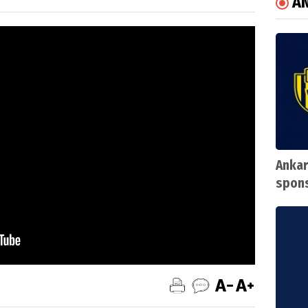
A
Ankar
spons