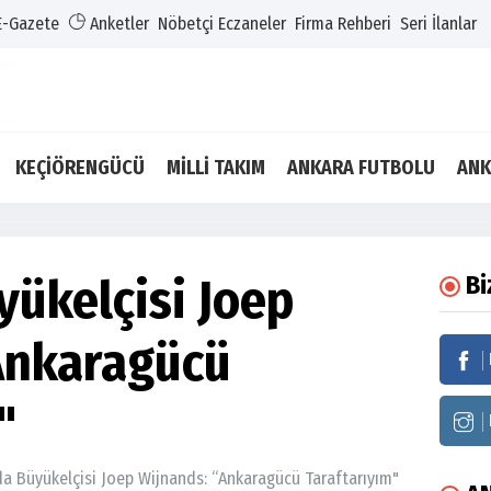
E-Gazete
Anketler
Nöbetçi Eczaneler
Firma Rehberi
Seri İlanlar
KEÇİÖRENGÜCÜ
MİLLİ TAKIM
ANKARA FUTBOLU
ANK
yükelçisi Joep
Bi
Ankaragücü
"
a Büyükelçisi Joep Wijnands: “Ankaragücü Taraftarıyım"