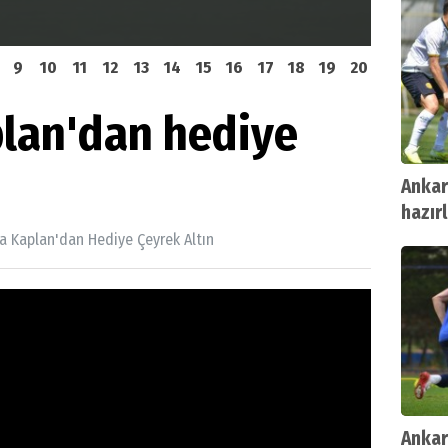
FK ile yenişemedi
Türkiy
9
10
11
12
13
14
15
16
17
18
19
20
lan'dan hediye
Anka
hazırl
a Kaplan'dan Hediye Çeyrek Altın
Ankar