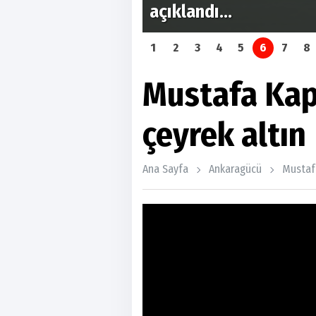
Gençlerbirliği, Çorum 
1
2
3
4
5
6
7
8
Mustafa Kap
çeyrek altın
Ana Sayfa
Ankaragücü
Mustaf