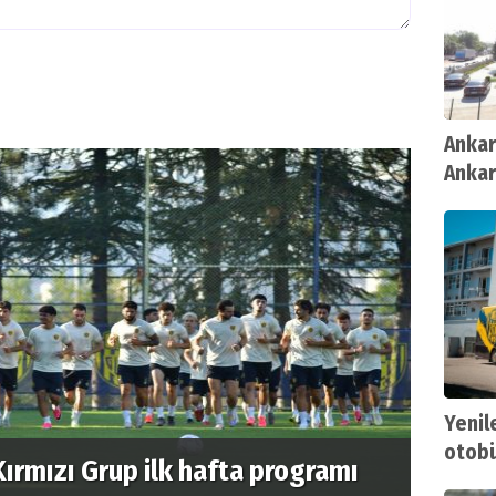
Ankar
Ankar
Yenil
otobüs