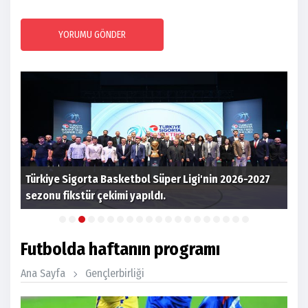
YORUMU GÖNDER
7
2026 Akdeniz Oyunları aday kadrosuna
Ankaragücü'nden Miraç çağrıldı
Süp
Futbolda haftanın programı
Ana Sayfa
Gençlerbirliği