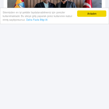
Sitemizden en iyi şekilde faydalanabilmeniz için çerezler
Anladım
kullanılmaktadır. Bu siteye giriş yaparak çerez kullanımını kabul
etmiş sayılıyorsunuz.
Daha Fazla Bilgi Al
12 Haziran, 2026, Cuma 13:17
Kayserispor'dan İlhan Parlak'a önemli görev.
Kayserispor altyapısından yetişip Süper Lig tarihinin
önemli golcüleri arasına giren, bir dönem de
Fenerbahçe forması giyen İlhan Parlak, sarı-kırmızılı
kulübün genel koordinatörlük görevine getirildi.