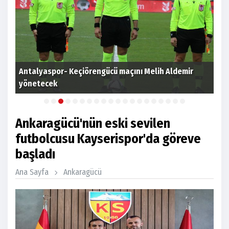
Antalyaspor- Keçiörengücü maçını Melih Aldemir
Bey
yönetecek
dep
Ankaragücü'nün eski sevilen
futbolcusu Kayserispor'da göreve
başladı
Ana Sayfa
Ankaragücü