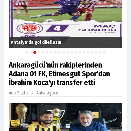
Ant
Antalya'da gol düellosu!
ka
Ankaragücü'nün rakiplerinden
Adana 01 FK, Etimesgut Spor'dan
İbrahim Koca'yı transfer etti
Ana Sayfa
Ankaragücü