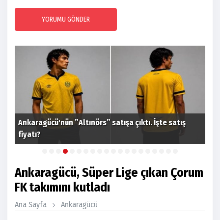
YORUMU GÖNDER
Gençlerbirliği'nin forma kol sponsoru Cajun Corner
oldu
Dia
Ankaragücü, Süper Lige çıkan Çorum
FK takımını kutladı
Ana Sayfa
Ankaragücü