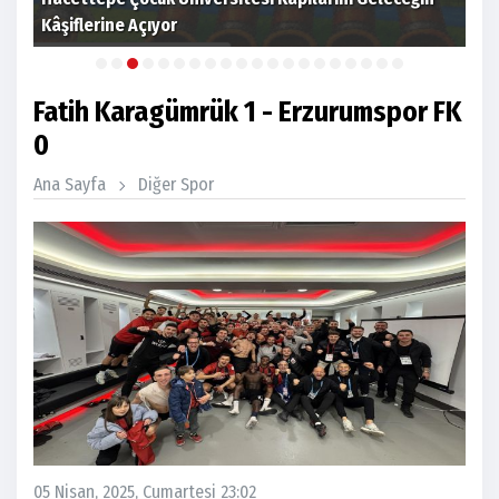
Kâşiflerine Açıyor
sez
Fatih Karagümrük 1 - Erzurumspor FK
0
Ana Sayfa
Diğer Spor
05 Nisan, 2025, Cumartesi 23:02