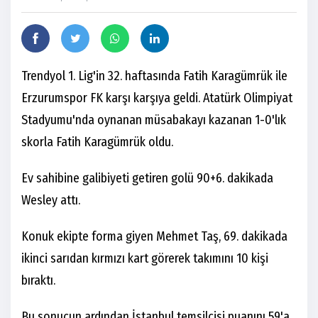
Trendyol 1. Lig'in 32. haftasında Fatih Karagümrük ile
Erzurumspor FK karşı karşıya geldi. Atatürk Olimpiyat
Stadyumu'nda oynanan müsabakayı kazanan 1-0'lık
skorla Fatih Karagümrük oldu.
Ev sahibine galibiyeti getiren golü 90+6. dakikada
Wesley attı.
Konuk ekipte forma giyen Mehmet Taş, 69. dakikada
ikinci sarıdan kırmızı kart görerek takımını 10 kişi
bıraktı.
Bu sonucun ardından İstanbul temsilcisi puanını 59'a