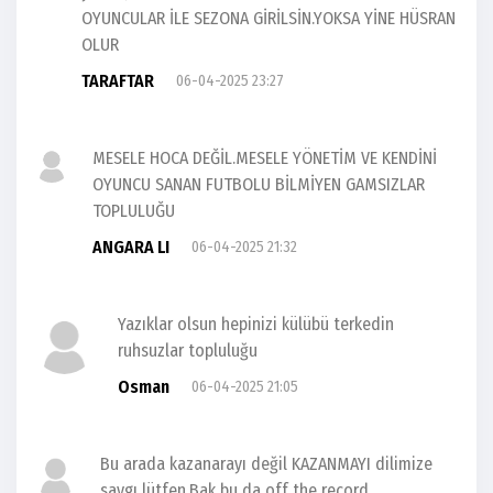
OYUNCULAR İLE SEZONA GİRİLSİN.YOKSA YİNE HÜSRAN
OLUR
TARAFTAR
06-04-2025 23:27
MESELE HOCA DEĞİL.MESELE YÖNETİM VE KENDİNİ
OYUNCU SANAN FUTBOLU BİLMİYEN GAMSIZLAR
TOPLULUĞU
ANGARA LI
06-04-2025 21:32
Yazıklar olsun hepinizi külübü terkedin
ruhsuzlar topluluğu
Osman
06-04-2025 21:05
Bu arada kazanarayı değil KAZANMAYI dilimize
saygı lütfen.Bak bu da off the record.