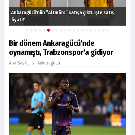
Ankaragücü'nün ”Altınörs” satışa çıktı. İşte satış
Gen
fiyatı?
ol
Bir dönem Ankaragücü'nde
oynamıştı, Trabzonspor'a gidiyor
Ana Sayfa
Ankaragücü