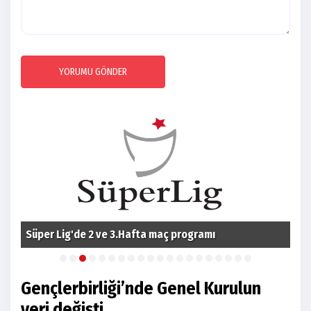
YORUMU GÖNDER
Süper Lig'de 2 ve 3.Hafta maç programı
Fom
Gençlerbirliği’nde Genel Kurulun
yeri değişti