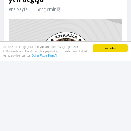
Ana Sayfa
Gençlerbirliği
Sitemizden en iyi şekilde faydalanabilmeniz için çerezler
Anladım
kullanılmaktadır. Bu siteye giriş yaparak çerez kullanımını kabul
etmiş sayılıyorsunuz.
Daha Fazla Bilgi Al
03 Temmuz, 2026, Cuma 16:12
Gençlerbirliği’nde Genel Kurulun yeri değişti