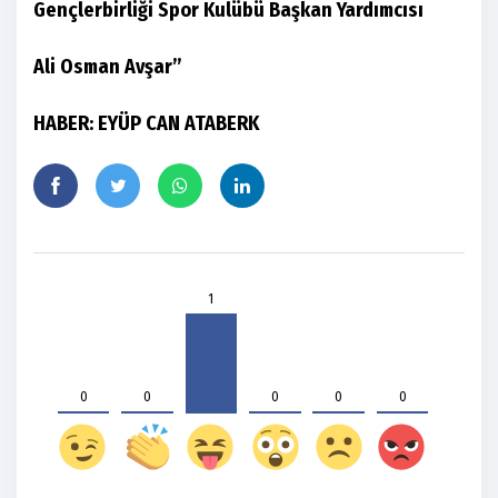
Gençlerbirliği Spor Kulübü Başkan Yardımcısı
Ali Osman Avşar”
HABER: EYÜP CAN ATABERK
1
0
0
0
0
0